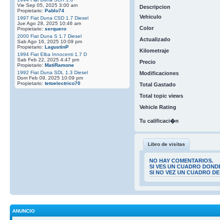
Vie Sep 05, 2025 3:00 am
Descripcion
Propietario:
Pablo74
Vehiculo
1997 Fiat Duna CSD 1.7 Diesel
Jue Ago 28, 2025 10:46 am
Color
Propietario:
serquero
2000 Fiat Duna S 1.7 Diesel
Actualizado
Sab Ago 16, 2025 10:09 pm
Propietario:
LagustinP
Kilometraje
1994 Fiat Elba Innocenti 1.7 D
Sab Feb 22, 2025 4:47 pm
Precio
Propietario:
MatiRamone
1992 Fiat Duna SDL 1.3 Diesel
Modificaciones
Dom Feb 09, 2025 10:09 pm
Propietario:
tetoelectrico70
Total Gastado
Total topic views
Vehicle Rating
Tu calificaci�n
Libro de visitas
NO HAY COMENTARIOS.
SI VES UN CUADRO DOND
SI NO VEZ UN CUADRO D
ANUNCIO