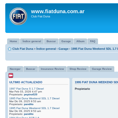
www.fiatduna.com.ar
Club Fiat Duna
Home
Índice general
Buscar
Garage
Album
FAQ
Club Fiat Duna
»
Índice general
‹
Garage
‹
1995 Fiat Duna Weekend SDL 1.7 
Navegar
Buscar
Insurance Review
Shop Review
Garage Review
ULTIMO ACTUALIZADO
1995 FIAT DUNA WEEKEND SDL
1997 Fiat Duna S 1.7 Diesel
Propietario
Mar Feb 03, 2026 4:47 pm
Propietario:
pepino020
1995 Fiat Duna Weekend SDL 1.7 Diesel
Mar Dic 09, 2025 9:53 am
Propietario:
pandito
1995 Fiat Duna Weekend SDL 1.7 Diesel
Mar Dic 09, 2025 9:53 am
Propietario:
pandito
1994 Fiat Duna SCR 1.6