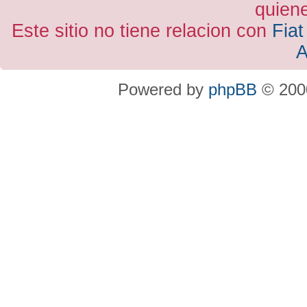
quiene
Este sitio no tiene relacion con
Fiat
A
Powered by
phpBB
© 2000