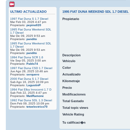
ULTIMO ACTUALIZADO
1995 FIAT DUNA WEEKEND SDL 1.7 DIESEL
1997 Fiat Duna S 1.7 Diesel
Propietario
Mar Feb 03, 2026 4:47 pm
Propietario:
pepino020
1995 Fiat Duna Weekend SDL
1.7 Diesel
Mar Dic 09, 2025 9:53 am
Propietario:
pandito
1995 Fiat Duna Weekend SDL
1.7 Diesel
Mar Dic 09, 2025 9:53 am
Propietario:
pandito
Descripcion
1994 Fiat Duna SCR 1.6
Vie Sep 05, 2025 3:00 am
Vehiculo
Propietario:
Pablo74
Color
1997 Fiat Duna CSD 1.7 Diesel
Jue Ago 28, 2025 10:46 am
Actualizado
Propietario:
serquero
2000 Fiat Duna S 1.7 Diesel
Kilometraje
Sab Ago 16, 2025 10:09 pm
Propietario:
LagustinP
Precio
1994 Fiat Elba Innocenti 1.7 D
Sab Feb 22, 2025 4:47 pm
Modificaciones
Propietario:
MatiRamone
1992 Fiat Duna SDL 1.3 Diesel
Total Gastado
Dom Feb 09, 2025 10:09 pm
Propietario:
tetoelectrico70
Total topic views
Vehicle Rating
Tu calificaci�n