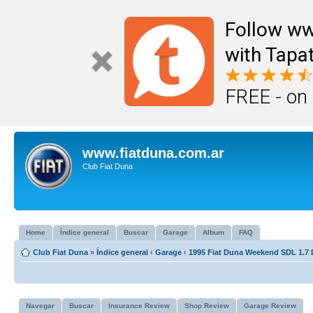
Follow ww
with Tapat
FREE - on
www.fiatduna.com.ar
Club Fiat Duna
Home
Índice general
Buscar
Garage
Album
FAQ
Club Fiat Duna
»
Índice general
‹
Garage
‹
1995 Fiat Duna Weekend SDL 1.7 
Navegar
Buscar
Insurance Review
Shop Review
Garage Review