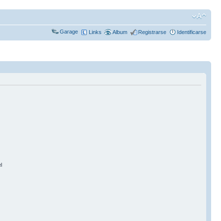
Garage
Links
Album
Registrarse
Identificarse
l