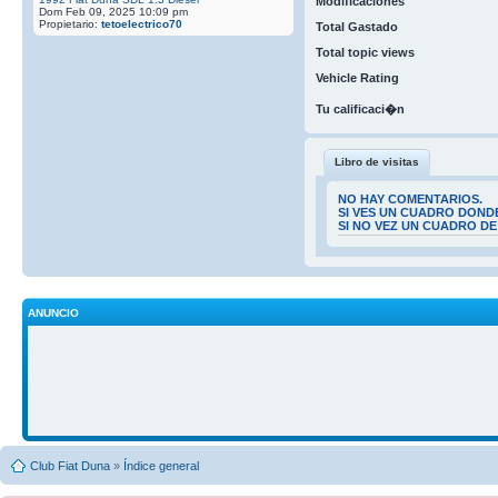
Modificaciones
Dom Feb 09, 2025 10:09 pm
Propietario:
tetoelectrico70
Total Gastado
Total topic views
Vehicle Rating
Tu calificaci�n
Libro de visitas
NO HAY COMENTARIOS.
SI VES UN CUADRO DOND
SI NO VEZ UN CUADRO D
ANUNCIO
Club Fiat Duna
»
Índice general