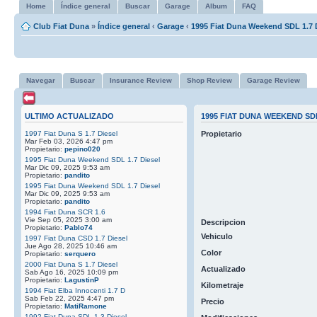
Home
Índice general
Buscar
Garage
Album
FAQ
Club Fiat Duna
»
Índice general
‹
Garage
‹
1995 Fiat Duna Weekend SDL 1.7 
Navegar
Buscar
Insurance Review
Shop Review
Garage Review
ULTIMO ACTUALIZADO
1995 FIAT DUNA WEEKEND SDL
1997 Fiat Duna S 1.7 Diesel
Propietario
Mar Feb 03, 2026 4:47 pm
Propietario:
pepino020
1995 Fiat Duna Weekend SDL 1.7 Diesel
Mar Dic 09, 2025 9:53 am
Propietario:
pandito
1995 Fiat Duna Weekend SDL 1.7 Diesel
Mar Dic 09, 2025 9:53 am
Propietario:
pandito
1994 Fiat Duna SCR 1.6
Vie Sep 05, 2025 3:00 am
Descripcion
Propietario:
Pablo74
Vehiculo
1997 Fiat Duna CSD 1.7 Diesel
Jue Ago 28, 2025 10:46 am
Color
Propietario:
serquero
2000 Fiat Duna S 1.7 Diesel
Actualizado
Sab Ago 16, 2025 10:09 pm
Propietario:
LagustinP
Kilometraje
1994 Fiat Elba Innocenti 1.7 D
Sab Feb 22, 2025 4:47 pm
Precio
Propietario:
MatiRamone
1992 Fiat Duna SDL 1.3 Diesel