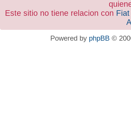
quiene
Este sitio no tiene relacion con
Fiat
A
Powered by
phpBB
© 2000