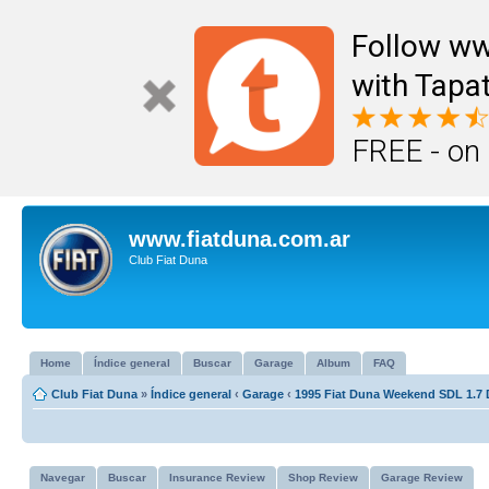
Follow ww
with Tapat
FREE - on
www.fiatduna.com.ar
Club Fiat Duna
Home
Índice general
Buscar
Garage
Album
FAQ
Club Fiat Duna
»
Índice general
‹
Garage
‹
1995 Fiat Duna Weekend SDL 1.7 
Navegar
Buscar
Insurance Review
Shop Review
Garage Review