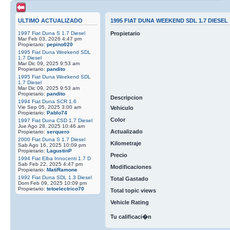
ULTIMO ACTUALIZADO
1995 FIAT DUNA WEEKEND SDL 1.7 DIESEL
1997 Fiat Duna S 1.7 Diesel
Propietario
Mar Feb 03, 2026 4:47 pm
Propietario:
pepino020
1995 Fiat Duna Weekend SDL
1.7 Diesel
Mar Dic 09, 2025 9:53 am
Propietario:
pandito
1995 Fiat Duna Weekend SDL
1.7 Diesel
Mar Dic 09, 2025 9:53 am
Propietario:
pandito
Descripcion
1994 Fiat Duna SCR 1.6
Vie Sep 05, 2025 3:00 am
Vehiculo
Propietario:
Pablo74
Color
1997 Fiat Duna CSD 1.7 Diesel
Jue Ago 28, 2025 10:46 am
Actualizado
Propietario:
serquero
2000 Fiat Duna S 1.7 Diesel
Kilometraje
Sab Ago 16, 2025 10:09 pm
Propietario:
LagustinP
Precio
1994 Fiat Elba Innocenti 1.7 D
Sab Feb 22, 2025 4:47 pm
Modificaciones
Propietario:
MatiRamone
1992 Fiat Duna SDL 1.3 Diesel
Total Gastado
Dom Feb 09, 2025 10:09 pm
Propietario:
tetoelectrico70
Total topic views
Vehicle Rating
Tu calificaci�n