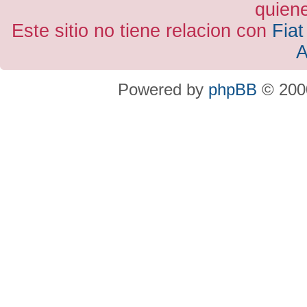
quiene
Este sitio no tiene relacion con
Fiat
A
Powered by
phpBB
© 2000