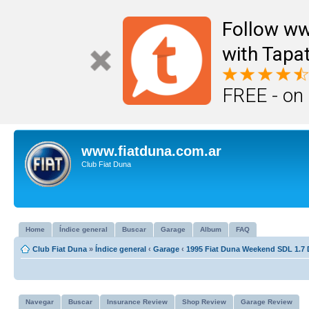
Follow ww
with Tapat
FREE - on
www.fiatduna.com.ar
Club Fiat Duna
Home
Índice general
Buscar
Garage
Album
FAQ
Club Fiat Duna
»
Índice general
‹
Garage
‹
1995 Fiat Duna Weekend SDL 1.7 
Navegar
Buscar
Insurance Review
Shop Review
Garage Review