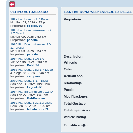
ULTIMO ACTUALIZADO
1995 FIAT DUNA WEEKEND SDL 1.7 DIESEL
1997 Fiat Duna S 1.7 Diesel
Propietario
Mar Feb 03, 2026 4:47 pm
Propietario:
pepino020
1995 Fiat Duna Weekend SDL
1.7 Diesel
Mar Dic 09, 2025 9:53 am
Propietario:
pandito
1995 Fiat Duna Weekend SDL
1.7 Diesel
Mar Dic 09, 2025 9:53 am
Propietario:
pandito
Descripcion
1994 Fiat Duna SCR 1.6
Vie Sep 05, 2025 3:00 am
Vehiculo
Propietario:
Pablo74
Color
1997 Fiat Duna CSD 1.7 Diesel
Jue Ago 28, 2025 10:46 am
Actualizado
Propietario:
serquero
2000 Fiat Duna S 1.7 Diesel
Kilometraje
Sab Ago 16, 2025 10:09 pm
Propietario:
LagustinP
Precio
1994 Fiat Elba Innocenti 1.7 D
Sab Feb 22, 2025 4:47 pm
Modificaciones
Propietario:
MatiRamone
1992 Fiat Duna SDL 1.3 Diesel
Total Gastado
Dom Feb 09, 2025 10:09 pm
Propietario:
tetoelectrico70
Total topic views
Vehicle Rating
Tu calificaci�n