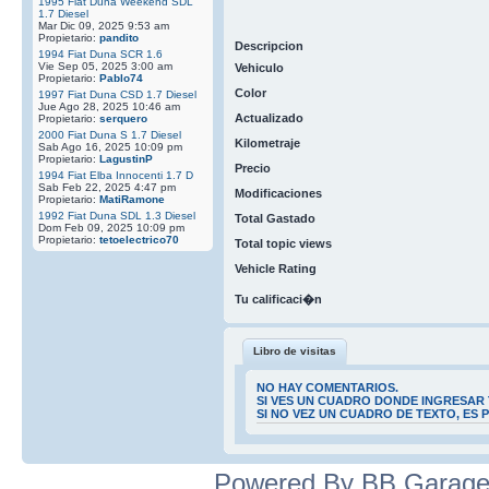
1995 Fiat Duna Weekend SDL
1.7 Diesel
Mar Dic 09, 2025 9:53 am
Propietario:
pandito
Descripcion
1994 Fiat Duna SCR 1.6
Vie Sep 05, 2025 3:00 am
Vehiculo
Propietario:
Pablo74
Color
1997 Fiat Duna CSD 1.7 Diesel
Jue Ago 28, 2025 10:46 am
Actualizado
Propietario:
serquero
2000 Fiat Duna S 1.7 Diesel
Kilometraje
Sab Ago 16, 2025 10:09 pm
Propietario:
LagustinP
Precio
1994 Fiat Elba Innocenti 1.7 D
Sab Feb 22, 2025 4:47 pm
Modificaciones
Propietario:
MatiRamone
1992 Fiat Duna SDL 1.3 Diesel
Total Gastado
Dom Feb 09, 2025 10:09 pm
Propietario:
tetoelectrico70
Total topic views
Vehicle Rating
Tu calificaci�n
Libro de visitas
NO HAY COMENTARIOS.
SI VES UN CUADRO DONDE INGRESAR 
SI NO VEZ UN CUADRO DE TEXTO, ES
Powered By BB Garage