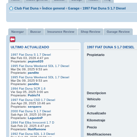
Club Fiat Duna
»
Índice general
‹
Garage
‹
1997 Fiat Duna S 1.7 Diesel
Navegar
Buscar
Insurance Review
Shop Review
Garage Review
ULTIMO ACTUALIZADO
1997 FIAT DUNA S 1.7 DIESEL
1997 Fiat Duna S 1.7 Diesel
Propietario
Mar Feb 03, 2026 4:47 pm
Propietario:
pepino020
1995 Fiat Duna Weekend SDL 1.7 Diesel
Mar Dic 09, 2025 9:53 am
Propietario:
pandito
1995 Fiat Duna Weekend SDL 1.7 Diesel
Mar Dic 09, 2025 9:53 am
Propietario:
pandito
1994 Fiat Duna SCR 1.6
Vie Sep 05, 2025 3:00 am
Descripcion
Propietario:
Pablo74
Vehiculo
1997 Fiat Duna CSD 1.7 Diesel
Jue Ago 28, 2025 10:46 am
Color
Propietario:
serquero
2000 Fiat Duna S 1.7 Diesel
Actualizado
Sab Ago 16, 2025 10:09 pm
Propietario:
LagustinP
Kilometraje
1994 Fiat Elba Innocenti 1.7 D
Sab Feb 22, 2025 4:47 pm
Precio
Propietario:
MatiRamone
1992 Fiat Duna SDL 1.3 Diesel
Modificaciones