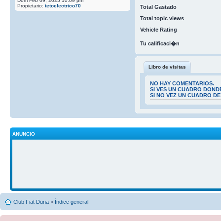
Dom Feb 09, 2025 10:09 pm
Propietario:
tetoelectrico70
Total Gastado
Total topic views
Vehicle Rating
Tu calificaci�n
Libro de visitas
NO HAY COMENTARIOS.
SI VES UN CUADRO DOND
SI NO VEZ UN CUADRO D
ANUNCIO
Club Fiat Duna
»
Índice general