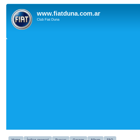
www.fiatduna.com.ar
Club Fiat Duna
Home
Índice general
Buscar
Garage
Album
FAQ