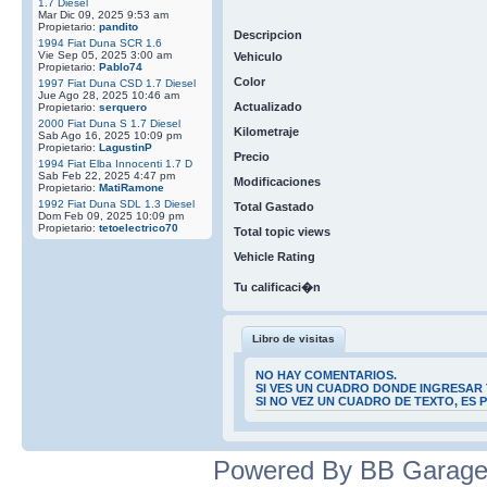
1.7 Diesel
Mar Dic 09, 2025 9:53 am
Propietario:
pandito
Descripcion
1994 Fiat Duna SCR 1.6
Vie Sep 05, 2025 3:00 am
Vehiculo
Propietario:
Pablo74
Color
1997 Fiat Duna CSD 1.7 Diesel
Jue Ago 28, 2025 10:46 am
Actualizado
Propietario:
serquero
2000 Fiat Duna S 1.7 Diesel
Kilometraje
Sab Ago 16, 2025 10:09 pm
Propietario:
LagustinP
Precio
1994 Fiat Elba Innocenti 1.7 D
Sab Feb 22, 2025 4:47 pm
Modificaciones
Propietario:
MatiRamone
1992 Fiat Duna SDL 1.3 Diesel
Total Gastado
Dom Feb 09, 2025 10:09 pm
Propietario:
tetoelectrico70
Total topic views
Vehicle Rating
Tu calificaci�n
Libro de visitas
NO HAY COMENTARIOS.
SI VES UN CUADRO DONDE INGRESAR 
SI NO VEZ UN CUADRO DE TEXTO, ES
Powered By BB Garage