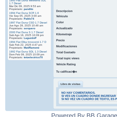
1995 Fiat Duna Weekend SDL
1.7 Diesel
Mar Dic 09, 2025 9:53 am
Propietario:
pandito
Descripcion
1994 Fiat Duna SCR 1.6
Vie Sep 05, 2025 3:00 am
Vehiculo
Propietario:
Pablo74
Color
1997 Fiat Duna CSD 1.7 Diesel
Jue Ago 28, 2025 10:46 am
Actualizado
Propietario:
serquero
2000 Fiat Duna S 1.7 Diesel
Kilometraje
Sab Ago 16, 2025 10:09 pm
Propietario:
LagustinP
Precio
1994 Fiat Elba Innocenti 1.7 D
Sab Feb 22, 2025 4:47 pm
Modificaciones
Propietario:
MatiRamone
1992 Fiat Duna SDL 1.3 Diesel
Total Gastado
Dom Feb 09, 2025 10:09 pm
Propietario:
tetoelectrico70
Total topic views
Vehicle Rating
Tu calificaci�n
Libro de visitas
NO HAY COMENTARIOS.
SI VES UN CUADRO DONDE INGRESAR 
SI NO VEZ UN CUADRO DE TEXTO, ES
Powered By BB Garage