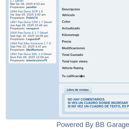
1.7 Diesel
Mar Dic 09, 2025 9:53 am
Propietario:
pandito
Descripcion
1994 Fiat Duna SCR 1.6
Vie Sep 05, 2025 3:00 am
Vehiculo
Propietario:
Pablo74
Color
1997 Fiat Duna CSD 1.7 Diesel
Jue Ago 28, 2025 10:46 am
Actualizado
Propietario:
serquero
2000 Fiat Duna S 1.7 Diesel
Kilometraje
Sab Ago 16, 2025 10:09 pm
Propietario:
LagustinP
Precio
1994 Fiat Elba Innocenti 1.7 D
Sab Feb 22, 2025 4:47 pm
Modificaciones
Propietario:
MatiRamone
1992 Fiat Duna SDL 1.3 Diesel
Total Gastado
Dom Feb 09, 2025 10:09 pm
Propietario:
tetoelectrico70
Total topic views
Vehicle Rating
Tu calificaci�n
Libro de visitas
NO HAY COMENTARIOS.
SI VES UN CUADRO DONDE INGRESAR 
SI NO VEZ UN CUADRO DE TEXTO, ES
Powered By BB Garage