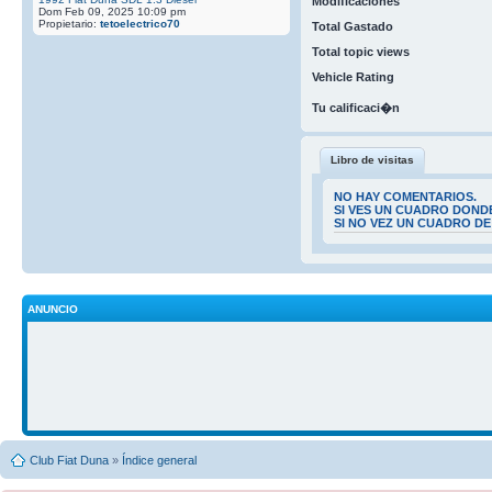
Modificaciones
Dom Feb 09, 2025 10:09 pm
Propietario:
tetoelectrico70
Total Gastado
Total topic views
Vehicle Rating
Tu calificaci�n
Libro de visitas
NO HAY COMENTARIOS.
SI VES UN CUADRO DOND
SI NO VEZ UN CUADRO D
ANUNCIO
Club Fiat Duna
»
Índice general