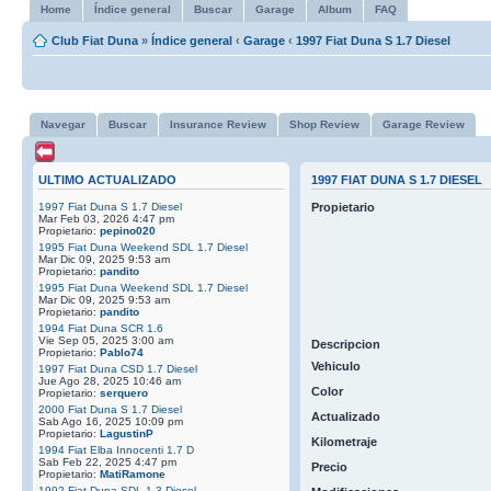
Home
Índice general
Buscar
Garage
Album
FAQ
Club Fiat Duna
»
Índice general
‹
Garage
‹
1997 Fiat Duna S 1.7 Diesel
Navegar
Buscar
Insurance Review
Shop Review
Garage Review
ULTIMO ACTUALIZADO
1997 FIAT DUNA S 1.7 DIESEL
1997 Fiat Duna S 1.7 Diesel
Propietario
Mar Feb 03, 2026 4:47 pm
Propietario:
pepino020
1995 Fiat Duna Weekend SDL 1.7 Diesel
Mar Dic 09, 2025 9:53 am
Propietario:
pandito
1995 Fiat Duna Weekend SDL 1.7 Diesel
Mar Dic 09, 2025 9:53 am
Propietario:
pandito
1994 Fiat Duna SCR 1.6
Vie Sep 05, 2025 3:00 am
Descripcion
Propietario:
Pablo74
Vehiculo
1997 Fiat Duna CSD 1.7 Diesel
Jue Ago 28, 2025 10:46 am
Color
Propietario:
serquero
2000 Fiat Duna S 1.7 Diesel
Actualizado
Sab Ago 16, 2025 10:09 pm
Propietario:
LagustinP
Kilometraje
1994 Fiat Elba Innocenti 1.7 D
Sab Feb 22, 2025 4:47 pm
Precio
Propietario:
MatiRamone
1992 Fiat Duna SDL 1.3 Diesel