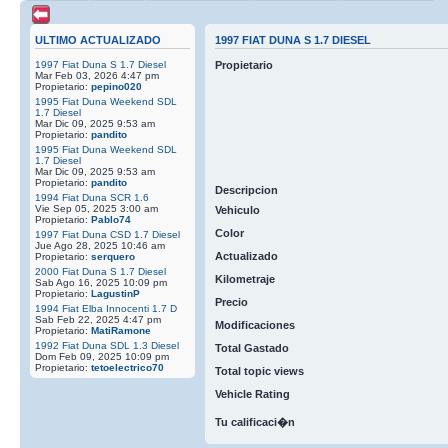
ULTIMO ACTUALIZADO
1997 FIAT DUNA S 1.7 DIESEL
1997 Fiat Duna S 1.7 Diesel
Propietario
Mar Feb 03, 2026 4:47 pm
Propietario:
pepino020
1995 Fiat Duna Weekend SDL
1.7 Diesel
Mar Dic 09, 2025 9:53 am
Propietario:
pandito
1995 Fiat Duna Weekend SDL
1.7 Diesel
Mar Dic 09, 2025 9:53 am
Propietario:
pandito
Descripcion
1994 Fiat Duna SCR 1.6
Vie Sep 05, 2025 3:00 am
Vehiculo
Propietario:
Pablo74
Color
1997 Fiat Duna CSD 1.7 Diesel
Jue Ago 28, 2025 10:46 am
Actualizado
Propietario:
serquero
2000 Fiat Duna S 1.7 Diesel
Kilometraje
Sab Ago 16, 2025 10:09 pm
Propietario:
LagustinP
Precio
1994 Fiat Elba Innocenti 1.7 D
Sab Feb 22, 2025 4:47 pm
Modificaciones
Propietario:
MatiRamone
1992 Fiat Duna SDL 1.3 Diesel
Total Gastado
Dom Feb 09, 2025 10:09 pm
Propietario:
tetoelectrico70
Total topic views
Vehicle Rating
Tu calificaci�n