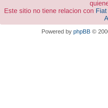
quiene
Este sitio no tiene relacion con
Fiat
A
Powered by
phpBB
© 2000