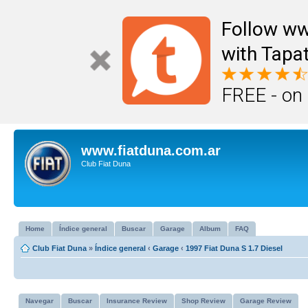
Follow ww
with Tapat
FREE - on
www.fiatduna.com.ar
Club Fiat Duna
Home
Índice general
Buscar
Garage
Album
FAQ
Club Fiat Duna
»
Índice general
‹
Garage
‹
1997 Fiat Duna S 1.7 Diesel
Navegar
Buscar
Insurance Review
Shop Review
Garage Review