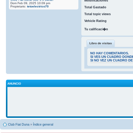
Modificaciones
Dom Feb 09, 2025 10:09 pm
Propietario:
tetoelectrico70
Total Gastado
Total topic views
Vehicle Rating
Tu calificaci�n
Libro de visitas
NO HAY COMENTARIOS.
SI VES UN CUADRO DOND
SI NO VEZ UN CUADRO D
ANUNCIO
Club Fiat Duna
»
Índice general