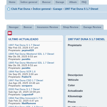
Home
Índice general
Buscar
Garage
Album
FAQ
Club Fiat Duna
»
Índice general
‹
Garage
‹
1997 Fiat Duna S 1.7 Diesel
Navegar
Buscar
Insurance Review
Shop Review
Garage Review
ULTIMO ACTUALIZADO
1997 FIAT DUNA S 1.7 DIESEL
1997 Fiat Duna S 1.7 Diesel
Propietario
Mar Feb 03, 2026 4:47 pm
Propietario:
pepino020
1995 Fiat Duna Weekend SDL 1.7 Diesel
Mar Dic 09, 2025 9:53 am
Propietario:
pandito
1995 Fiat Duna Weekend SDL 1.7 Diesel
Mar Dic 09, 2025 9:53 am
Propietario:
pandito
1994 Fiat Duna SCR 1.6
Vie Sep 05, 2025 3:00 am
Descripcion
Propietario:
Pablo74
Vehiculo
1997 Fiat Duna CSD 1.7 Diesel
Jue Ago 28, 2025 10:46 am
Color
Propietario:
serquero
2000 Fiat Duna S 1.7 Diesel
Actualizado
Sab Ago 16, 2025 10:09 pm
Propietario:
LagustinP
Kilometraje
1994 Fiat Elba Innocenti 1.7 D
Sab Feb 22, 2025 4:47 pm
Precio
Propietario:
MatiRamone
1992 Fiat Duna SDL 1.3 Diesel