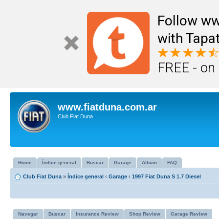
Follow ww
with Tapat
FREE - on
www.fiatduna.com.ar
Club Fiat Duna
Home
Índice general
Buscar
Garage
Album
FAQ
Club Fiat Duna
»
Índice general
‹
Garage
‹
1997 Fiat Duna S 1.7 Diesel
Navegar
Buscar
Insurance Review
Shop Review
Garage Review