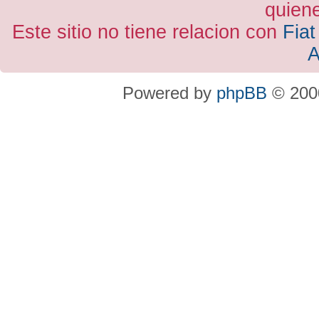
quiene
Este sitio no tiene relacion con
Fiat
A
Powered by
phpBB
© 2000