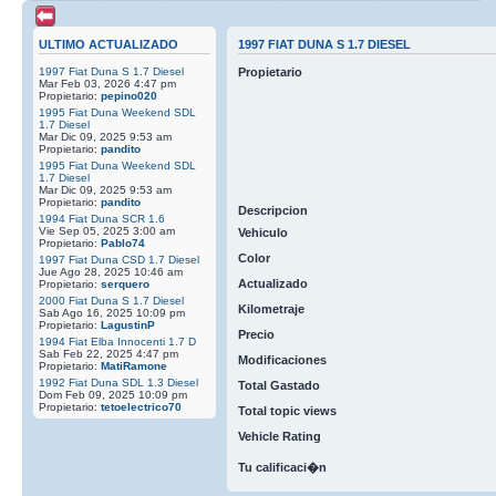
ULTIMO ACTUALIZADO
1997 FIAT DUNA S 1.7 DIESEL
1997 Fiat Duna S 1.7 Diesel
Propietario
Mar Feb 03, 2026 4:47 pm
Propietario:
pepino020
1995 Fiat Duna Weekend SDL
1.7 Diesel
Mar Dic 09, 2025 9:53 am
Propietario:
pandito
1995 Fiat Duna Weekend SDL
1.7 Diesel
Mar Dic 09, 2025 9:53 am
Propietario:
pandito
Descripcion
1994 Fiat Duna SCR 1.6
Vie Sep 05, 2025 3:00 am
Vehiculo
Propietario:
Pablo74
Color
1997 Fiat Duna CSD 1.7 Diesel
Jue Ago 28, 2025 10:46 am
Actualizado
Propietario:
serquero
2000 Fiat Duna S 1.7 Diesel
Kilometraje
Sab Ago 16, 2025 10:09 pm
Propietario:
LagustinP
Precio
1994 Fiat Elba Innocenti 1.7 D
Sab Feb 22, 2025 4:47 pm
Modificaciones
Propietario:
MatiRamone
1992 Fiat Duna SDL 1.3 Diesel
Total Gastado
Dom Feb 09, 2025 10:09 pm
Propietario:
tetoelectrico70
Total topic views
Vehicle Rating
Tu calificaci�n