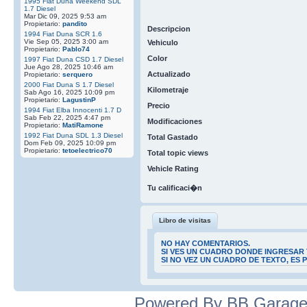
1995 Fiat Duna Weekend SDL
1.7 Diesel
Mar Dic 09, 2025 9:53 am
Propietario:
pandito
Descripcion
1994 Fiat Duna SCR 1.6
Vie Sep 05, 2025 3:00 am
Vehiculo
Propietario:
Pablo74
Color
1997 Fiat Duna CSD 1.7 Diesel
Jue Ago 28, 2025 10:46 am
Actualizado
Propietario:
serquero
2000 Fiat Duna S 1.7 Diesel
Kilometraje
Sab Ago 16, 2025 10:09 pm
Propietario:
LagustinP
Precio
1994 Fiat Elba Innocenti 1.7 D
Sab Feb 22, 2025 4:47 pm
Modificaciones
Propietario:
MatiRamone
1992 Fiat Duna SDL 1.3 Diesel
Total Gastado
Dom Feb 09, 2025 10:09 pm
Propietario:
tetoelectrico70
Total topic views
Vehicle Rating
Tu calificaci�n
Libro de visitas
NO HAY COMENTARIOS.
SI VES UN CUADRO DONDE INGRESAR 
SI NO VEZ UN CUADRO DE TEXTO, ES
Powered By BB Garage