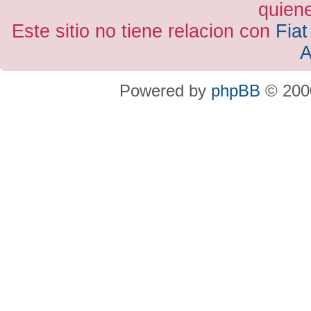
quiene
Este sitio no tiene relacion con
Fiat
A
Powered by
phpBB
© 2000