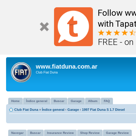
Follow ww
with Tapat
FREE - on
www.fiatduna.com.ar
Club Fiat Duna
Home
Índice general
Buscar
Garage
Album
FAQ
Club Fiat Duna
»
Índice general
‹
Garage
‹
1997 Fiat Duna S 1.7 Diesel
Navegar
Buscar
Insurance Review
Shop Review
Garage Review