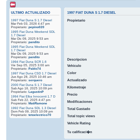
ULTIMO ACTUALIZADO
1997 FIAT DUNA S 1.7 DIESEL
1997 Fiat Duna S 1.7 Diesel
Propietario
Mar Feb 03, 2026 4:47 pm
Propietario:
pepino020
1995 Fiat Duna Weekend SDL
1.7 Diesel
Mar Dic 09, 2025 9:53 am
Propietario:
pandito
1995 Fiat Duna Weekend SDL
1.7 Diesel
Mar Dic 09, 2025 9:53 am
Propietario:
pandito
Descripcion
1994 Fiat Duna SCR 1.6
Vie Sep 05, 2025 3:00 am
Vehiculo
Propietario:
Pablo74
Color
1997 Fiat Duna CSD 1.7 Diesel
Jue Ago 28, 2025 10:46 am
Actualizado
Propietario:
serquero
2000 Fiat Duna S 1.7 Diesel
Kilometraje
Sab Ago 16, 2025 10:09 pm
Propietario:
LagustinP
Precio
1994 Fiat Elba Innocenti 1.7 D
Sab Feb 22, 2025 4:47 pm
Modificaciones
Propietario:
MatiRamone
1992 Fiat Duna SDL 1.3 Diesel
Total Gastado
Dom Feb 09, 2025 10:09 pm
Propietario:
tetoelectrico70
Total topic views
Vehicle Rating
Tu calificaci�n