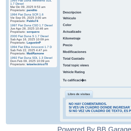
1995 Fiat Duna Weekend SDL
1.7 Diesel
Mar Dic 09, 2025 9:53 am
Propietario:
pandito
Descripcion
1994 Fiat Duna SCR 1.6
Vie Sep 05, 2025 3:00 am
Vehiculo
Propietario:
Pablo74
Color
1997 Fiat Duna CSD 1.7 Diesel
Jue Ago 28, 2025 10:46 am
Actualizado
Propietario:
serquero
2000 Fiat Duna S 1.7 Diesel
Kilometraje
Sab Ago 16, 2025 10:09 pm
Propietario:
LagustinP
Precio
1994 Fiat Elba Innocenti 1.7 D
Sab Feb 22, 2025 4:47 pm
Modificaciones
Propietario:
MatiRamone
1992 Fiat Duna SDL 1.3 Diesel
Total Gastado
Dom Feb 09, 2025 10:09 pm
Propietario:
tetoelectrico70
Total topic views
Vehicle Rating
Tu calificaci�n
Libro de visitas
NO HAY COMENTARIOS.
SI VES UN CUADRO DONDE INGRESAR 
SI NO VEZ UN CUADRO DE TEXTO, ES
Powered By BB Garage