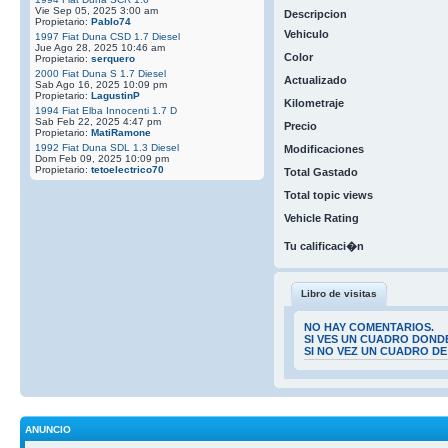
Vie Sep 05, 2025 3:00 am
Descripcion
Propietario:
Pablo74
Vehiculo
1997 Fiat Duna CSD 1.7 Diesel
Jue Ago 28, 2025 10:46 am
Color
Propietario:
serquero
2000 Fiat Duna S 1.7 Diesel
Actualizado
Sab Ago 16, 2025 10:09 pm
Propietario:
LagustinP
Kilometraje
1994 Fiat Elba Innocenti 1.7 D
Sab Feb 22, 2025 4:47 pm
Precio
Propietario:
MatiRamone
1992 Fiat Duna SDL 1.3 Diesel
Modificaciones
Dom Feb 09, 2025 10:09 pm
Propietario:
tetoelectrico70
Total Gastado
Total topic views
Vehicle Rating
Tu calificaci�n
Libro de visitas
NO HAY COMENTARIOS.
SI VES UN CUADRO DOND
SI NO VEZ UN CUADRO D
ANUNCIO