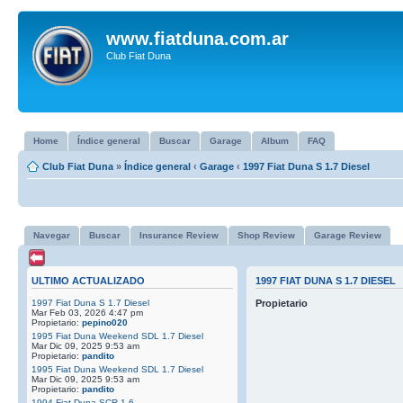
www.fiatduna.com.ar
Club Fiat Duna
Home
Índice general
Buscar
Garage
Album
FAQ
Club Fiat Duna
»
Índice general
‹
Garage
‹
1997 Fiat Duna S 1.7 Diesel
Navegar
Buscar
Insurance Review
Shop Review
Garage Review
ULTIMO ACTUALIZADO
1997 FIAT DUNA S 1.7 DIESEL
1997 Fiat Duna S 1.7 Diesel
Propietario
Mar Feb 03, 2026 4:47 pm
Propietario:
pepino020
1995 Fiat Duna Weekend SDL 1.7 Diesel
Mar Dic 09, 2025 9:53 am
Propietario:
pandito
1995 Fiat Duna Weekend SDL 1.7 Diesel
Mar Dic 09, 2025 9:53 am
Propietario:
pandito
1994 Fiat Duna SCR 1.6