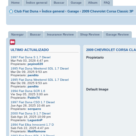
Home
Índice general
Buscar
Garage
Album
FAQ
Club Fiat Duna
»
Índice general
‹
Garage
‹
2009 Chevrolet Corsa Classic 3P
Navegar
Buscar
Insurance Review
Shop Review
Garage Review
ULTIMO ACTUALIZADO
2009 CHEVROLET CORSA CLA
1997 Fiat Duna S 1.7 Diesel
Propietario
Mar Feb 03, 2026 4:47 pm
Propietario:
pepino020
1995 Fiat Duna Weekend SDL 1.7 Diesel
Mar Dic 09, 2025 9:53 am
Propietario:
pandito
1995 Fiat Duna Weekend SDL 1.7 Diesel
Mar Dic 09, 2025 9:53 am
Propietario:
pandito
Default Image
1994 Fiat Duna SCR 1.6
Vie Sep 05, 2025 3:00 am
Propietario:
Pablo74
1997 Fiat Duna CSD 1.7 Diesel
Jue Ago 28, 2025 10:46 am
Propietario:
serquero
2000 Fiat Duna S 1.7 Diesel
Sab Ago 16, 2025 10:09 pm
Propietario:
LagustinP
1994 Fiat Elba Innocenti 1.7 D
Sab Feb 22, 2025 4:47 pm
Propietario:
MatiRamone
1992 Fiat Duna SDL 1.3 Diesel