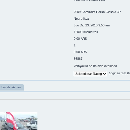
2009 Chevrolet Corsa Classic 3P
Negro liszt
Jue Dic 23, 2010 9:56 am
12000 Kilometros
0.00 AR$
1
0.00 AR$
56867
Veh�culo no ha sido evaluado
Login to rate th
Libro de visitas