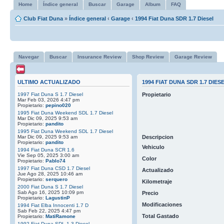
Home
Índice general
Buscar
Garage
Album
FAQ
Club Fiat Duna
»
Índice general
‹
Garage
‹
1994 Fiat Duna SDR 1.7 Diesel
Navegar
Buscar
Insurance Review
Shop Review
Garage Review
ULTIMO ACTUALIZADO
1994 FIAT DUNA SDR 1.7 DIES
1997 Fiat Duna S 1.7 Diesel
Propietario
Mar Feb 03, 2026 4:47 pm
Propietario:
pepino020
1995 Fiat Duna Weekend SDL 1.7 Diesel
Mar Dic 09, 2025 9:53 am
Propietario:
pandito
1995 Fiat Duna Weekend SDL 1.7 Diesel
Mar Dic 09, 2025 9:53 am
Descripcion
Propietario:
pandito
Vehiculo
1994 Fiat Duna SCR 1.6
Vie Sep 05, 2025 3:00 am
Color
Propietario:
Pablo74
1997 Fiat Duna CSD 1.7 Diesel
Actualizado
Jue Ago 28, 2025 10:46 am
Propietario:
serquero
Kilometraje
2000 Fiat Duna S 1.7 Diesel
Sab Ago 16, 2025 10:09 pm
Precio
Propietario:
LagustinP
Modificaciones
1994 Fiat Elba Innocenti 1.7 D
Sab Feb 22, 2025 4:47 pm
Total Gastado
Propietario:
MatiRamone
1992 Fiat Duna SDL 1.3 Diesel