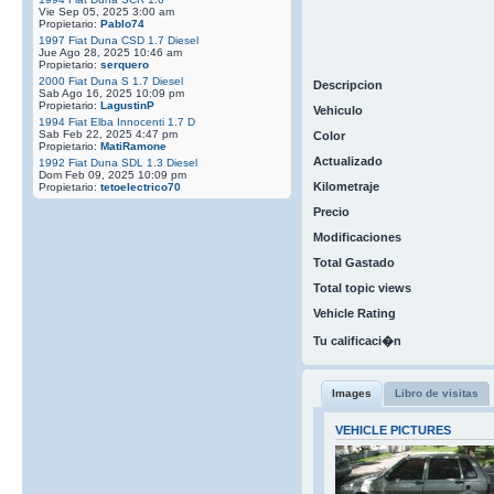
Vie Sep 05, 2025 3:00 am
Propietario:
Pablo74
1997 Fiat Duna CSD 1.7 Diesel
Jue Ago 28, 2025 10:46 am
Propietario:
serquero
2000 Fiat Duna S 1.7 Diesel
Descripcion
Sab Ago 16, 2025 10:09 pm
Propietario:
LagustinP
Vehiculo
1994 Fiat Elba Innocenti 1.7 D
Sab Feb 22, 2025 4:47 pm
Color
Propietario:
MatiRamone
Actualizado
1992 Fiat Duna SDL 1.3 Diesel
Dom Feb 09, 2025 10:09 pm
Kilometraje
Propietario:
tetoelectrico70
Precio
Modificaciones
Total Gastado
Total topic views
Vehicle Rating
Tu calificaci�n
Images
Libro de visitas
VEHICLE PICTURES