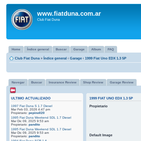
www.fiatduna.com.ar
Club Fiat Duna
Home
Índice general
Buscar
Garage
Album
FAQ
Club Fiat Duna
»
Índice general
‹
Garage
‹
1999 Fiat Uno EDX 1.3 5P
Navegar
Buscar
Insurance Review
Shop Review
Garage Review
ULTIMO ACTUALIZADO
1999 FIAT UNO EDX 1.3 5P
1997 Fiat Duna S 1.7 Diesel
Propietario
Mar Feb 03, 2026 4:47 pm
Propietario:
pepino020
1995 Fiat Duna Weekend SDL 1.7 Diesel
Mar Dic 09, 2025 9:53 am
Propietario:
pandito
1995 Fiat Duna Weekend SDL 1.7 Diesel
Mar Dic 09, 2025 9:53 am
Default Image
Propietario:
pandito
1994 Fiat Duna SCR 1.6