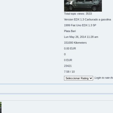
Total topic views: 3533
Version EDX 1.3 Carburado a gasolina
1999 Fiat Uno EDX 1.3 5P
Plata Bari
Lun May 26, 2014 11:28 am
151000 Kilometers
0.00 EUR
0
0 EUR
23421
7.58 / 10
Login to rate th