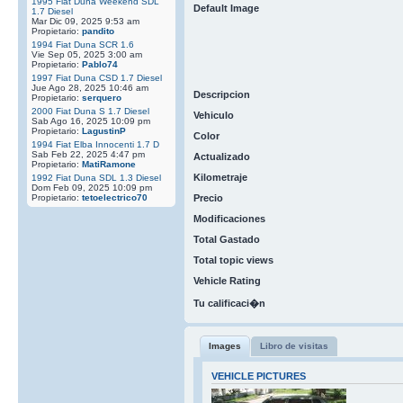
1995 Fiat Duna Weekend SDL
Default Image
1.7 Diesel
Mar Dic 09, 2025 9:53 am
Propietario:
pandito
1994 Fiat Duna SCR 1.6
Vie Sep 05, 2025 3:00 am
Propietario:
Pablo74
1997 Fiat Duna CSD 1.7 Diesel
Jue Ago 28, 2025 10:46 am
Descripcion
Propietario:
serquero
2000 Fiat Duna S 1.7 Diesel
Vehiculo
Sab Ago 16, 2025 10:09 pm
Propietario:
LagustinP
Color
1994 Fiat Elba Innocenti 1.7 D
Sab Feb 22, 2025 4:47 pm
Actualizado
Propietario:
MatiRamone
Kilometraje
1992 Fiat Duna SDL 1.3 Diesel
Dom Feb 09, 2025 10:09 pm
Propietario:
tetoelectrico70
Precio
Modificaciones
Total Gastado
Total topic views
Vehicle Rating
Tu calificaci�n
Images
Libro de visitas
VEHICLE PICTURES