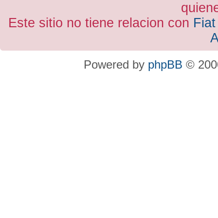
quiene
Este sitio no tiene relacion con
Fiat
A
Powered by
phpBB
© 2000