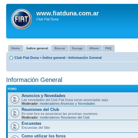
www.fiatduna.com.ar
Club Fiat Duna
Home
Índice general
Buscar
Garage
Album
FAQ
Club Fiat Duna
»
Índice general
‹
Información General
Información General
FORO
Anuncios y Novedades
Las novedades del Club Fiat Duna seran anunciadas aqui.
Moderador:
moderadores Anuncios y Novedades
Reuniones del Club
En este foro se anunciaran las proximas reuniones
Moderador:
moderadores Reuniones del Club
Encuestas
Encuestas del Sitio
Como utilizar los foros