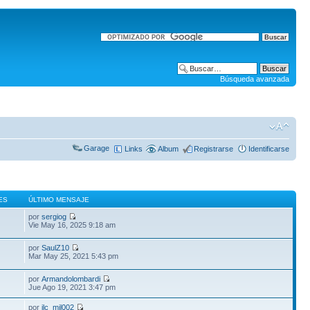
Búsqueda avanzada
Garage
Links
Album
Registrarse
Identificarse
ES
ÚLTIMO MENSAJE
por
sergiog
Vie May 16, 2025 9:18 am
por
SaulZ10
Mar May 25, 2021 5:43 pm
por
Armandolombardi
Jue Ago 19, 2021 3:47 pm
por
jlc_mil002