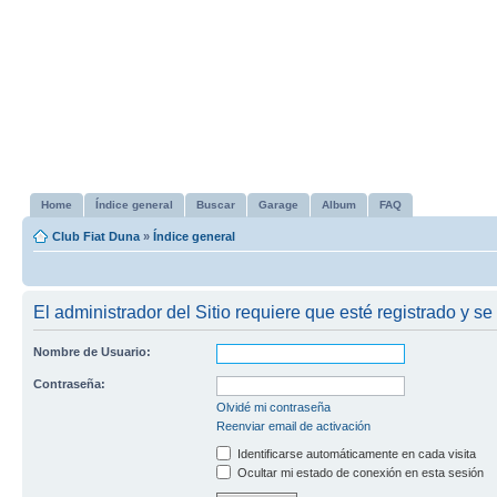
Home
Índice general
Buscar
Garage
Album
FAQ
Club Fiat Duna
»
Índice general
El administrador del Sitio requiere que esté registrado y se 
Nombre de Usuario:
Contraseña:
Olvidé mi contraseña
Reenviar email de activación
Identificarse automáticamente en cada visita
Ocultar mi estado de conexión en esta sesión