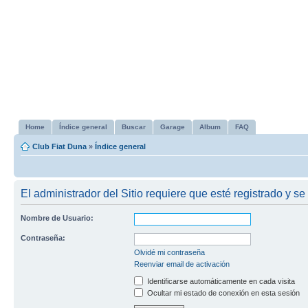
Home
Índice general
Buscar
Garage
Album
FAQ
Club Fiat Duna
»
Índice general
El administrador del Sitio requiere que esté registrado y se 
Nombre de Usuario:
Contraseña:
Olvidé mi contraseña
Reenviar email de activación
Identificarse automáticamente en cada visita
Ocultar mi estado de conexión en esta sesión