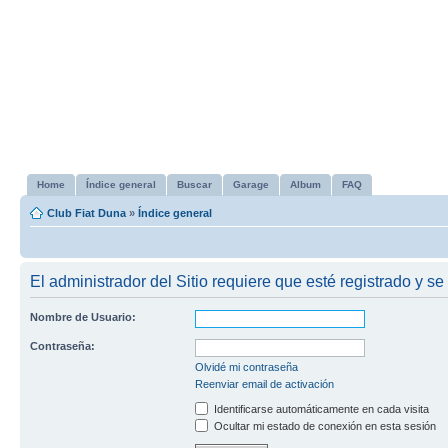
Home
Índice general
Buscar
Garage
Album
FAQ
Club Fiat Duna
»
Índice general
El administrador del Sitio requiere que esté registrado y se 
Nombre de Usuario:
Contraseña:
Olvidé mi contraseña
Reenviar email de activación
Identificarse automáticamente en cada visita
Ocultar mi estado de conexión en esta sesión