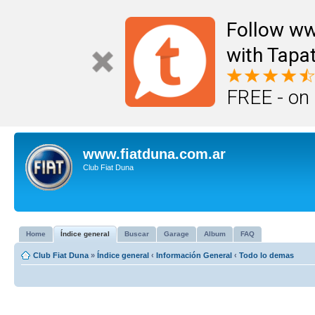
Follow ww
with Tapat
FREE - on
www.fiatduna.com.ar
Club Fiat Duna
Home
Índice general
Buscar
Garage
Album
FAQ
Club Fiat Duna
»
Índice general
‹
Información General
‹
Todo lo demas