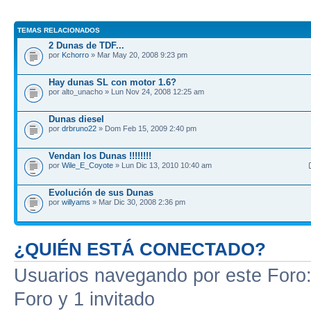
TEMAS RELACIONADOS
2 Dunas de TDF...
por
Kchorro
» Mar May 20, 2008 9:23 pm
Hay dunas SL con motor 1.6?
por alto_unacho » Lun Nov 24, 2008 12:25 am
Dunas diesel
por
drbruno22
» Dom Feb 15, 2009 2:40 pm
Vendan los Dunas !!!!!!!!
por
Wile_E_Coyote
» Lun Dic 13, 2010 10:40 am
Evolución de sus Dunas
por
willyams
» Mar Dic 30, 2008 2:36 pm
¿QUIÉN ESTÁ CONECTADO?
Usuarios navegando por este Foro: 
Foro y 1 invitado