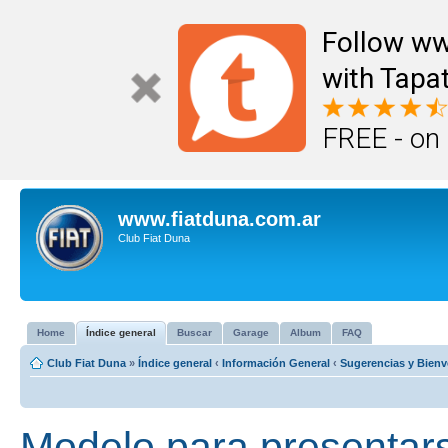
Follow ww
with Tapat
FREE - on
www.fiatduna.com.ar
Club Fiat Duna
Home
Índice general
Buscar
Garage
Album
FAQ
Club Fiat Duna
»
Índice general
‹
Información General
‹
Sugerencias y Bienv
Modelo para presentars