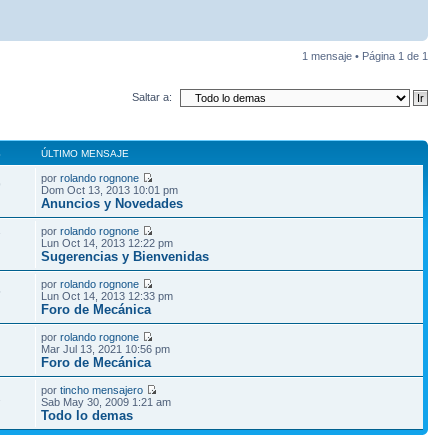
1 mensaje • Página
1
de
1
Saltar a:
S
ÚLTIMO MENSAJE
por
rolando rognone
9
Dom Oct 13, 2013 10:01 pm
Anuncios y Novedades
por
rolando rognone
7
Lun Oct 14, 2013 12:22 pm
Sugerencias y Bienvenidas
por
rolando rognone
5
Lun Oct 14, 2013 12:33 pm
Foro de Mecánica
por
rolando rognone
Mar Jul 13, 2021 10:56 pm
Foro de Mecánica
por
tincho mensajero
2
Sab May 30, 2009 1:21 am
Todo lo demas