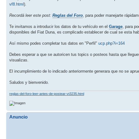
vf8.html
).
Recordá leer este post:
Reglas del Foro
, para poder manejarte rápidam
Te invitamos a introducir los datos de tu vehículo en el
Garage
, para p
disponibles del Fiat Duna, es complicado establecer de cual se esta hab
Así mismo podes completar tus datos en "Perfil"
ucp.php?i=164
Debes esperar a que se autoricen tus topics o posteos hasta que llegues
visualizas.
El incumplimiento de lo indicado anteriormente generara que no se apru
Saludos y bienvenido.
reglas-del-foro-leer-antes-de-postear-vt3235.html
Anuncio