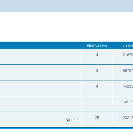
RESPUESTAS
VISTA
0
2167
0
5670
0
4423
1
8217
25
2321
1
2