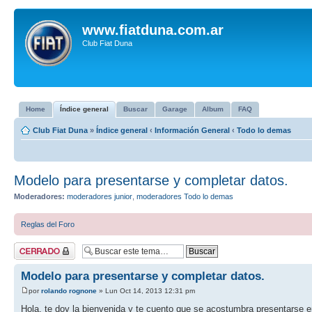
www.fiatduna.com.ar
Club Fiat Duna
Home
Índice general
Buscar
Garage
Album
FAQ
Club Fiat Duna
»
Índice general
‹
Información General
‹
Todo lo demas
Modelo para presentarse y completar datos.
Moderadores:
moderadores junior
,
moderadores Todo lo demas
Reglas del Foro
Tema cerrado
Modelo para presentarse y completar datos.
por
rolando rognone
» Lun Oct 14, 2013 12:31 pm
Hola, te doy la bienvenida y te cuento que se acostumbra presentarse e