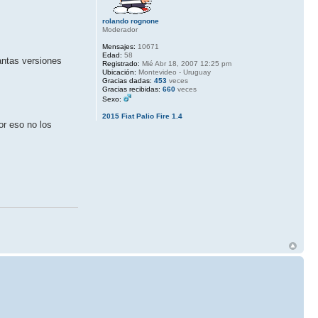
rolando rognone
Moderador
Mensajes:
10671
Edad:
58
antas versiones
Registrado:
Mié Abr 18, 2007 12:25 pm
Ubicación:
Montevideo - Uruguay
Gracias dadas:
453
veces
Gracias recibidas:
660
veces
Sexo:
2015 Fiat Palio Fire 1.4
or eso no los