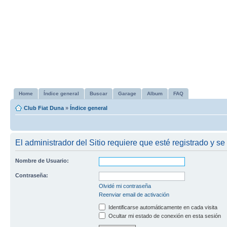
Home
Índice general
Buscar
Garage
Album
FAQ
Club Fiat Duna
»
Índice general
El administrador del Sitio requiere que esté registrado y se 
Nombre de Usuario:
Contraseña:
Olvidé mi contraseña
Reenviar email de activación
Identificarse automáticamente en cada visita
Ocultar mi estado de conexión en esta sesión