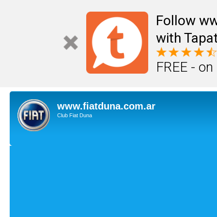
Follow ww
with Tapat
FREE - on
www.fiatduna.com.ar
Club Fiat Duna