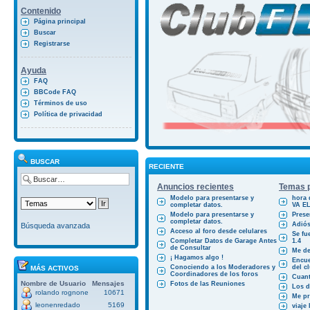
Contenido
Página principal
Buscar
Registrarse
Ayuda
FAQ
BBCode FAQ
Términos de uso
Política de privacidad
BUSCAR
RECIENTE
Anuncios recientes
Temas p
Modelo para presentarse y
hora 
completar datos.
VA E
Modelo para presentarse y
Prese
completar datos.
Adiós
Búsqueda avanzada
Acceso al foro desde celulares
Se fu
Completar Datos de Garage Antes
1.4
de Consultar
Me des
¡ Hagamos algo !
Encue
Conociendo a los Moderadores y
del cl
MÁS ACTIVOS
Coordinadores de los foros
Cuant
Nombre de Usuario
Mensajes
Fotos de las Reuniones
Los d
rolando rognone
10671
Me pr
leonenredado
5169
viaje