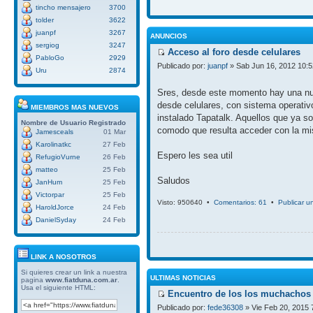
tincho mensajero
3700
tolder
3622
juanpf
3267
ANUNCIOS
sergiog
3247
Acceso al foro desde celulares
PabloGo
2929
Publicado por:
juanpf
» Sab Jun 16, 2012 10:
Uru
2874
Sres, desde este momento hay una nue
desde celulares, con sistema operativ
MIEMBROS MAS NUEVOS
instalado Tapatalk. Aquellos que ya so
Nombre de Usuario
Registrado
comodo que resulta acceder con la mi
Jamesceals
01 Mar
Karolinatkc
27 Feb
Espero les sea util
RefugioVurne
26 Feb
matteo
25 Feb
Saludos
JanHum
25 Feb
Victorpar
25 Feb
Visto: 950640 •
Comentarios: 61
•
Publicar u
HaroldJorce
24 Feb
DanielSyday
24 Feb
LINK A NOSOTROS
Si quieres crear un link a nuestra
ULTIMAS NOTICIAS
pagina
www.fiatduna.com.ar
.
Usa el siguiente HTML:
Encuentro de los los muchachos 
Publicado por:
fede36308
» Vie Feb 20, 2015 