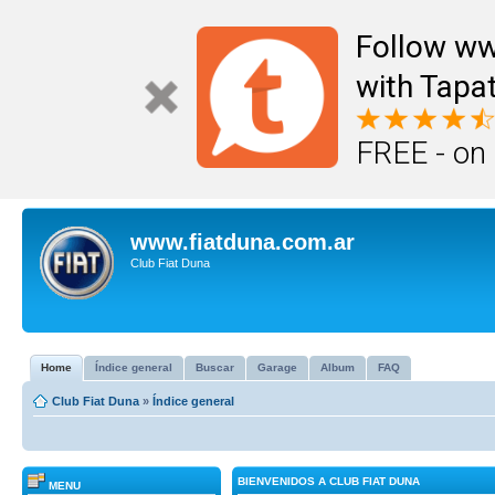
Follow ww
with Tapat
FREE - on
www.fiatduna.com.ar
Club Fiat Duna
Home
Índice general
Buscar
Garage
Album
FAQ
Club Fiat Duna
»
Índice general
BIENVENIDOS A CLUB FIAT DUNA
MENU