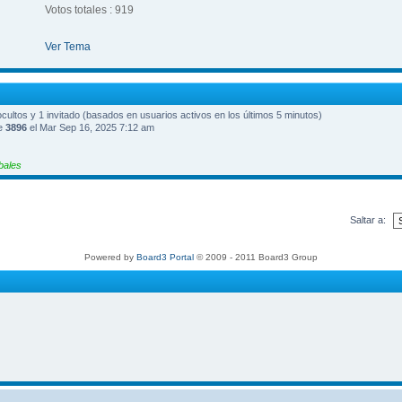
Votos totales : 919
Ver Tema
 ocultos y 1 invitado (basados en usuarios activos en los últimos 5 minutos)
ue
3896
el Mar Sep 16, 2025 7:12 am
bales
Saltar a:
Powered by
Board3 Portal
© 2009 - 2011 Board3 Group