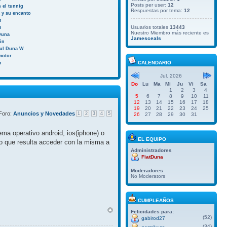
Posts per user:
12
 el tunnig
Respuestas por tema:
12
a y su encanto
n
Usuarios totales
13443
n
Nuestro Miembro más reciente es
Duna
Jamesceals
ión
aul Duna W
motor
CALENDARIO
n
Jul. 2026
Do
Lu
Ma
Mi
Ju
Vi
Sa
1
2
3
4
5
6
7
8
9
10
11
12
13
14
15
16
17
18
19
20
21
22
23
24
25
Foro:
Anuncios y Novedades
1
2
3
4
5
26
27
28
29
30
31
ma operativo android, ios(iphone) o
EL EQUIPO
do que resulta acceder con la misma a
Administradores
FiatDuna
Moderadores
No Moderators
CUMPLEAÑOS
Felicidades para:
(52)
gabirod27
(34)