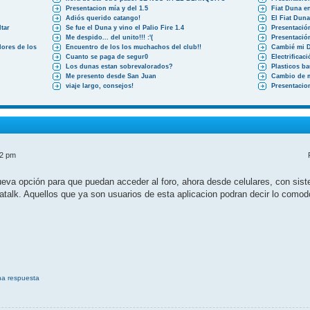
Presentacion mía y del 1.5
Fiat Duna en
Adiós querido catango!
El Fiat Dun
tar
Se fue el Duna y vino el Palio Fire 1.4
Presentació
Me despido... del unito!!! :'(
Presentació
ores de los
Encuentro de los los muchachos del club!!
Cambié mi 
Cuanto se paga de segur0
Electrificac
Los dunas estan sobrevalorados?
Plasticos b
Me presento desde San Juan
Cambio de 
viaje largo, consejos!
Presentacio
52 pm
a opción para que puedan acceder al foro, ahora desde celulares, con siste
atalk. Aquellos que ya son usuarios de esta aplicacion podran decir lo como
na respuesta