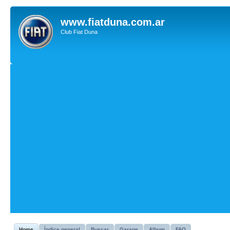
www.fiatduna.com.ar
Club Fiat Duna
Home
Índice general
Buscar
Garage
Album
FAQ