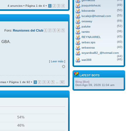
germikuss
(49)
joaquinlohezic
4 anuncios • Página
1
de
4
•
1
2
3
4
(50)
loboverde
(55)
lucalejo@hotmail.com
(69)
oeaway
(52)
paluke
Foro:
Reuniones del Club
1
2
3
4
5
(36)
ramiro
(45)
REYNA ARIEL
el GBA.
(40)
sebas.sps
(40)
sebasosa
soyanibal82_@hotmail.com
(44)
(46)
wat388
[
Leer más
]
LATEST BOTS
Bing [Bot]
emas • Página
1
de
92
•
...
1
2
3
4
5
92
Dom Ago 09, 2026 11:04 am
54%
46%