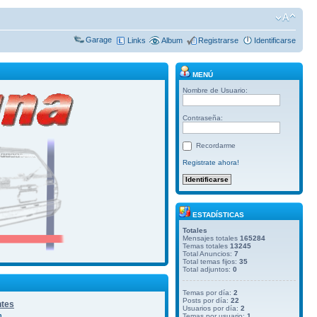
Garage
Links
Album
Registrarse
Identificarse
MENÚ
Nombre de Usuario:
Contraseña:
Recordarme
Registrate ahora!
ESTADÍSTICAS
Totales
Mensajes totales
165284
Temas totales
13245
Total Anuncios:
7
Total temas fijos:
35
Total adjuntos:
0
Temas por día:
2
Posts por día:
22
ntes
Usuarios por día:
2
n
Temas por usuario:
1