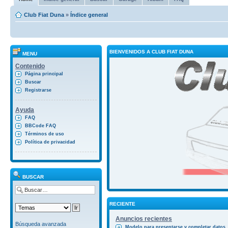
Club Fiat Duna
»
Índice general
BIENVENIDOS A CLUB FIAT DUNA
MENU
Contenido
Página principal
Buscar
Registrarse
Ayuda
FAQ
BBCode FAQ
Términos de uso
Política de privacidad
BUSCAR
RECIENTE
Anuncios recientes
Búsqueda avanzada
Modelo para presentarse y completar datos.