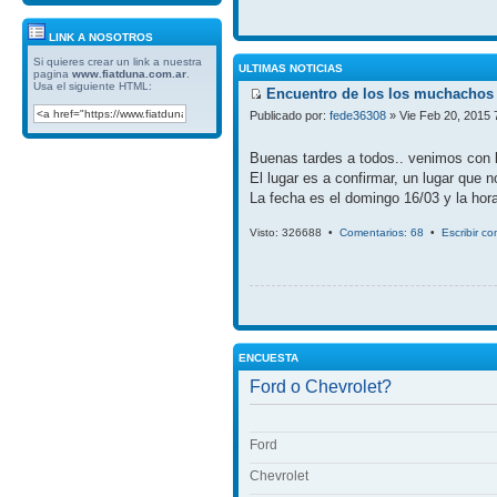
LINK A NOSOTROS
Si quieres crear un link a nuestra
ULTIMAS NOTICIAS
pagina
www.fiatduna.com.ar
.
Usa el siguiente HTML:
Encuentro de los los muchachos 
Publicado por:
fede36308
» Vie Feb 20, 2015 
Buenas tardes a todos.. venimos con 
El lugar es a confirmar, un lugar que 
La fecha es el domingo 16/03 y la hora
Visto: 326688 •
Comentarios: 68
•
Escribir c
ENCUESTA
Ford o Chevrolet?
Ford
Chevrolet