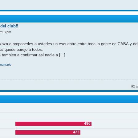
del club!!
7:18 pm
kbza a proponerles a ustedes un escuentro entre toda la gente de CABA y d
nos quede parejo a todos.
 tambien a confirmar asi nadie a [...]
omentario
92 t
496
423