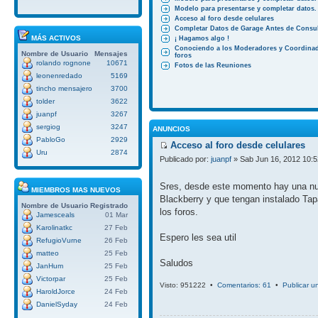
Modelo para presentarse y completar datos.
Acceso al foro desde celulares
Completar Datos de Garage Antes de Consul
MÁS ACTIVOS
¡ Hagamos algo !
Conociendo a los Moderadores y Coordinad
Nombre de Usuario
Mensajes
foros
rolando rognone
10671
Fotos de las Reuniones
leonenredado
5169
tincho mensajero
3700
tolder
3622
juanpf
3267
sergiog
3247
ANUNCIOS
PabloGo
2929
Acceso al foro desde celulares
Uru
2874
Publicado por:
juanpf
» Sab Jun 16, 2012 10:
Sres, desde este momento hay una nuev
MIEMBROS MAS NUEVOS
Blackberry y que tengan instalado Tap
Nombre de Usuario
Registrado
los foros.
Jamesceals
01 Mar
Karolinatkc
27 Feb
Espero les sea util
RefugioVurne
26 Feb
matteo
25 Feb
Saludos
JanHum
25 Feb
Victorpar
25 Feb
Visto: 951222 •
Comentarios: 61
•
Publicar u
HaroldJorce
24 Feb
DanielSyday
24 Feb