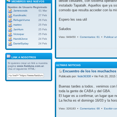
desde celulares, con sistema operativ
MIEMBROS MAS NUEVOS
instalado Tapatalk. Aquellos que ya so
Nombre de Usuario
Registrado
comodo que resulta acceder con la mi
Jamesceals
01 Mar
Karolinatkc
27 Feb
Espero les sea util
RefugioVurne
26 Feb
matteo
25 Feb
Saludos
JanHum
25 Feb
Victorpar
25 Feb
Visto: 949450 •
Comentarios: 61
•
Publicar u
HaroldJorce
24 Feb
DanielSyday
24 Feb
LINK A NOSOTROS
Si quieres crear un link a nuestra
ULTIMAS NOTICIAS
pagina
www.fiatduna.com.ar
.
Usa el siguiente HTML:
Encuentro de los los muchachos 
Publicado por:
fede36308
» Vie Feb 20, 2015 
Buenas tardes a todos.. venimos con 
toda la gente de CABA y del GBA.
El lugar es a confirmar, un lugar que 
La fecha es el domingo 16/03 y la hora
Visto: 326183 •
Comentarios: 68
•
Escribir c