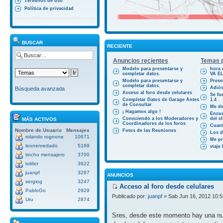
Términos de uso
Política de privacidad
BUSCAR
RECIENTE
Anuncios recientes
Temas p
Modelo para presentarse y
hora 
completar datos.
VA E
Modelo para presentarse y
Prese
completar datos.
Adiós
Búsqueda avanzada
Acceso al foro desde celulares
Se fu
Completar Datos de Garage Antes
1.4
de Consultar
Me des
¡ Hagamos algo !
Encue
Conociendo a los Moderadores y
del cl
MÁS ACTIVOS
Coordinadores de los foros
Cuant
Nombre de Usuario
Mensajes
Fotos de las Reuniones
Los d
rolando rognone
10671
Me pr
leonenredado
5169
viaje
tincho mensajero
3700
tolder
3622
juanpf
3267
ANUNCIOS
sergiog
3247
Acceso al foro desde celulares
PabloGo
2929
Publicado por:
juanpf
» Sab Jun 16, 2012 10:
Uru
2874
Sres, desde este momento hay una nue