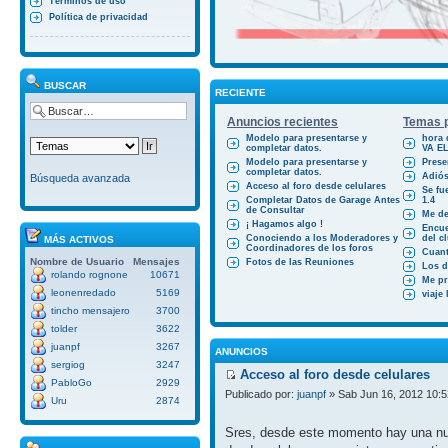
Términos de uso
Política de privacidad
BUSCAR
RECIENTE
Anuncios recientes
Temas p
Modelo para presentarse y
hora 
completar datos.
VA E
Modelo para presentarse y
Prese
completar datos.
Adiós
Búsqueda avanzada
Acceso al foro desde celulares
Se fu
Completar Datos de Garage Antes
1.4
de Consultar
Me des
¡ Hagamos algo !
Encue
Conociendo a los Moderadores y
del cl
MÁS ACTIVOS
Coordinadores de los foros
Cuant
Nombre de Usuario
Mensajes
Fotos de las Reuniones
Los d
rolando rognone
10671
Me pr
leonenredado
5169
viaje
tincho mensajero
3700
tolder
3622
juanpf
3267
ANUNCIOS
sergiog
3247
Acceso al foro desde celulares
PabloGo
2929
Publicado por:
juanpf
» Sab Jun 16, 2012 10:
Uru
2874
Sres, desde este momento hay una nue