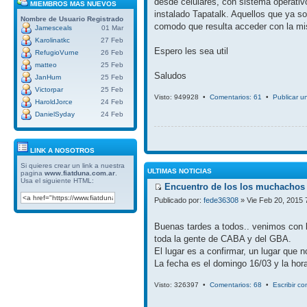
desde celulares, con sistema operativ
MIEMBROS MAS NUEVOS
instalado Tapatalk. Aquellos que ya so
Nombre de Usuario
Registrado
comodo que resulta acceder con la mi
Jamesceals
01 Mar
Karolinatkc
27 Feb
Espero les sea util
RefugioVurne
26 Feb
matteo
25 Feb
Saludos
JanHum
25 Feb
Victorpar
25 Feb
Visto: 949928 •
Comentarios: 61
•
Publicar u
HaroldJorce
24 Feb
DanielSyday
24 Feb
LINK A NOSOTROS
Si quieres crear un link a nuestra
ULTIMAS NOTICIAS
pagina
www.fiatduna.com.ar
.
Usa el siguiente HTML:
Encuentro de los los muchachos 
Publicado por:
fede36308
» Vie Feb 20, 2015 
Buenas tardes a todos.. venimos con 
toda la gente de CABA y del GBA.
El lugar es a confirmar, un lugar que 
La fecha es el domingo 16/03 y la hora
Visto: 326397 •
Comentarios: 68
•
Escribir c