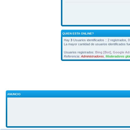
QUIEN ESTA ONLINE?
Hay
3
Usuarios identificados :: 2 registrados, 
La mayor cantidad de usuarios identificados f
Usuarios registrados:
Bing [Bot]
,
Google Ads
Referencia:
Administradores
,
Moderadores glo
ANUNCIO