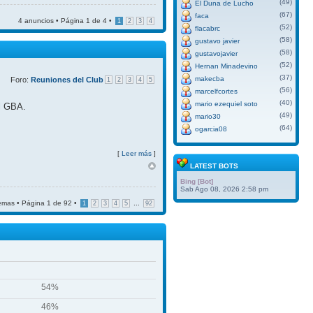
(49)
El Duna de Lucho
(67)
faca
4 anuncios • Página
1
de
4
•
1
2
3
4
(52)
flacabrc
(58)
gustavo javier
(58)
gustavojavier
(52)
Hernan Minadevino
(37)
makecba
Foro:
Reuniones del Club
1
2
3
4
5
(56)
marcelfcortes
(40)
mario ezequiel soto
el GBA.
(49)
mario30
(64)
ogarcia08
[
Leer más
]
LATEST BOTS
Bing [Bot]
Sab Ago 08, 2026 2:58 pm
emas • Página
1
de
92
•
...
1
2
3
4
5
92
54%
46%