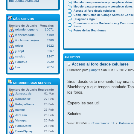
Búsqueda avanzada
Modelo para presentarse y completar datos.
Modelo para presentarse y completar datos.
Acceso al foro desde celulares
Completar Datos de Garage Antes de Consul
MÁS ACTIVOS
¡ Hagamos algo !
Conociendo a los Moderadores y Coordinad
Nombre de Usuario
Mensajes
foros
rolando rognone
10671
Fotos de las Reuniones
leonenredado
5169
tincho mensajero
3700
tolder
3622
juanpf
3267
sergiog
3247
ANUNCIOS
PabloGo
2929
Acceso al foro desde celulares
Uru
2874
Publicado por:
juanpf
» Sab Jun 16, 2012 10:
Sres, desde este momento hay una nuev
MIEMBROS MAS NUEVOS
Blackberry y que tengan instalado Tap
Nombre de Usuario
Registrado
los foros.
Jamesceals
01 Mar
Karolinatkc
27 Feb
Espero les sea util
RefugioVurne
26 Feb
matteo
25 Feb
Saludos
JanHum
25 Feb
Victorpar
25 Feb
Visto: 950654 •
Comentarios: 61
•
Publicar u
HaroldJorce
24 Feb
DanielSyday
24 Feb