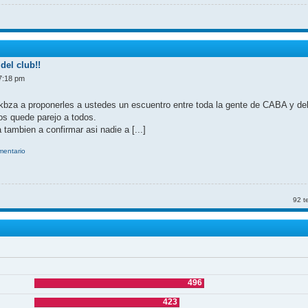
del club!!
7:18 pm
kbza a proponerles a ustedes un escuentro entre toda la gente de CABA y d
nos quede parejo a todos.
 tambien a confirmar asi nadie a [...]
omentario
92 t
496
423