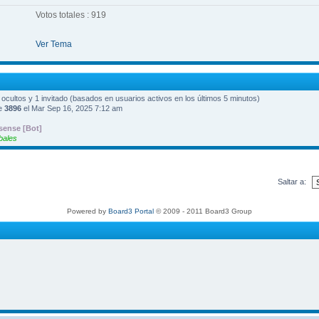
Votos totales : 919
Ver Tema
0 ocultos y 1 invitado (basados en usuarios activos en los últimos 5 minutos)
ue
3896
el Mar Sep 16, 2025 7:12 am
ense [Bot]
bales
Saltar a:
Powered by
Board3 Portal
© 2009 - 2011 Board3 Group