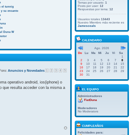
n
Temas por usuario:
1
Posts per user:
12
 el tunnig
Respuestas por tema:
12
a y su encanto
n
Usuarios totales
13443
n
Nuestro Miembro más reciente es
Duna
Jamesceals
ión
aul Duna W
motor
CALENDARIO
n
Ago. 2026
Do
Lu
Ma
Mi
Ju
Vi
Sa
1
2
3
4
5
6
7
8
9
10
11
12
13
14
15
16
17
18
19
20
21
22
Foro:
Anuncios y Novedades
1
2
3
4
5
23
24
25
26
27
28
29
30
31
ma operativo android, ios(iphone) o
do que resulta acceder con la misma a
EL EQUIPO
Administradores
FiatDuna
Moderadores
No Moderators
CUMPLEAÑOS
Felicidades para: