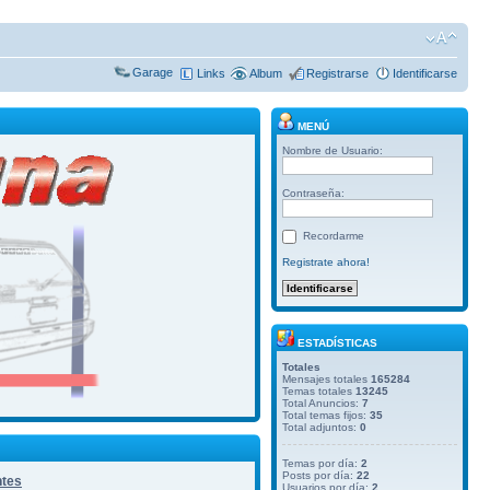
Garage
Links
Album
Registrarse
Identificarse
MENÚ
Nombre de Usuario:
Contraseña:
Recordarme
Registrate ahora!
ESTADÍSTICAS
Totales
Mensajes totales
165284
Temas totales
13245
Total Anuncios:
7
Total temas fijos:
35
Total adjuntos:
0
Temas por día:
2
Posts por día:
22
ntes
Usuarios por día:
2