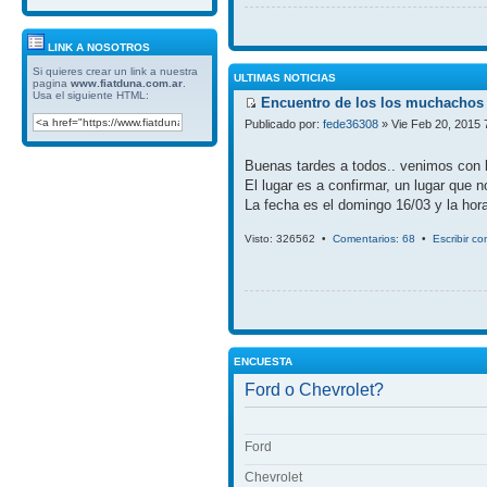
LINK A NOSOTROS
Si quieres crear un link a nuestra
ULTIMAS NOTICIAS
pagina
www.fiatduna.com.ar
.
Usa el siguiente HTML:
Encuentro de los los muchachos 
Publicado por:
fede36308
» Vie Feb 20, 2015 
Buenas tardes a todos.. venimos con 
El lugar es a confirmar, un lugar que 
La fecha es el domingo 16/03 y la hora
Visto: 326562 •
Comentarios: 68
•
Escribir c
ENCUESTA
Ford o Chevrolet?
Ford
Chevrolet