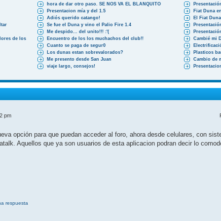
hora de dar otro paso. SE NOS VA EL BLANQUITO
Presentació
Presentacion mía y del 1.5
Fiat Duna en
Adiós querido catango!
El Fiat Dun
tar
Se fue el Duna y vino el Palio Fire 1.4
Presentació
Me despido... del unito!!! :'(
Presentació
ores de los
Encuentro de los los muchachos del club!!
Cambié mi 
Cuanto se paga de segur0
Electrificac
Los dunas estan sobrevalorados?
Plasticos b
Me presento desde San Juan
Cambio de 
viaje largo, consejos!
Presentacio
52 pm
a opción para que puedan acceder al foro, ahora desde celulares, con siste
atalk. Aquellos que ya son usuarios de esta aplicacion podran decir lo como
na respuesta