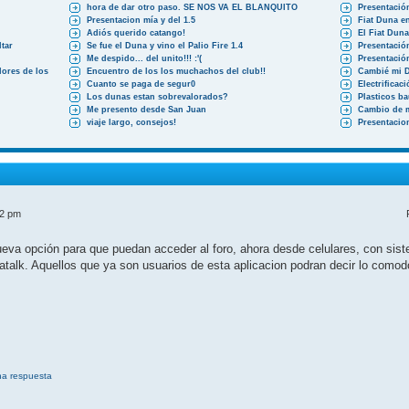
hora de dar otro paso. SE NOS VA EL BLANQUITO
Presentació
Presentacion mía y del 1.5
Fiat Duna en
Adiós querido catango!
El Fiat Dun
tar
Se fue el Duna y vino el Palio Fire 1.4
Presentació
Me despido... del unito!!! :'(
Presentació
ores de los
Encuentro de los los muchachos del club!!
Cambié mi 
Cuanto se paga de segur0
Electrificac
Los dunas estan sobrevalorados?
Plasticos b
Me presento desde San Juan
Cambio de 
viaje largo, consejos!
Presentacio
52 pm
a opción para que puedan acceder al foro, ahora desde celulares, con siste
atalk. Aquellos que ya son usuarios de esta aplicacion podran decir lo como
na respuesta