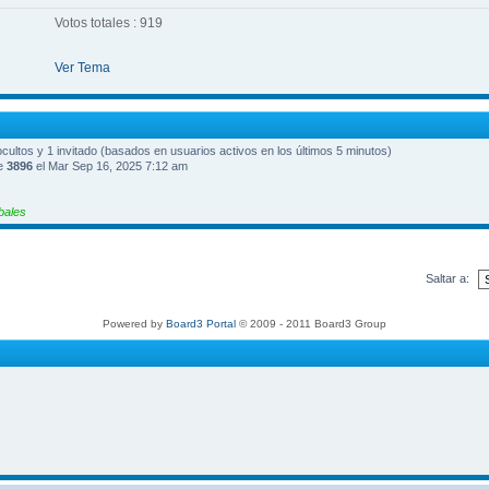
Votos totales : 919
Ver Tema
 ocultos y 1 invitado (basados en usuarios activos en los últimos 5 minutos)
ue
3896
el Mar Sep 16, 2025 7:12 am
bales
Saltar a:
Powered by
Board3 Portal
© 2009 - 2011 Board3 Group