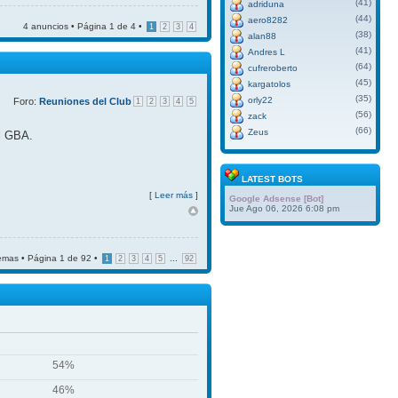
(41)
adriduna
(44)
aero8282
4 anuncios • Página
1
de
4
•
1
2
3
4
(38)
alan88
(41)
Andres L
(64)
cufreroberto
(45)
kargatolos
(35)
orly22
Foro:
Reuniones del Club
1
2
3
4
5
(56)
zack
(66)
Zeus
el GBA.
LATEST BOTS
[
Leer más
]
Google Adsense [Bot]
Jue Ago 06, 2026 6:08 pm
emas • Página
1
de
92
•
...
1
2
3
4
5
92
54%
46%