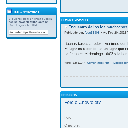
LINK A NOSOTROS
Si quieres crear un link a nuestra
ULTIMAS NOTICIAS
pagina
www.fiatduna.com.ar
.
Usa el siguiente HTML:
Encuentro de los los muchachos 
Publicado por:
fede36308
» Vie Feb 20, 2015 
Buenas tardes a todos.. venimos con 
El lugar es a confirmar, un lugar que 
La fecha es el domingo 16/03 y la hora
Visto: 326110 •
Comentarios: 68
•
Escribir co
ENCUESTA
Ford o Chevrolet?
Ford
Chevrolet