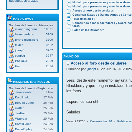
Búsqueda avanzada
Modelo para presentarse y completar datos.
Modelo para presentarse y completar datos.
Acceso al foro desde celulares
Completar Datos de Garage Antes de Consul
MÁS ACTIVOS
¡ Hagamos algo !
Conociendo a los Moderadores y Coordinad
Nombre de Usuario
Mensajes
foros
rolando rognone
10671
Fotos de las Reuniones
leonenredado
5169
tincho mensajero
3700
tolder
3622
juanpf
3267
sergiog
3247
ANUNCIOS
PabloGo
2929
Acceso al foro desde celulares
Uru
2874
Publicado por:
juanpf
» Sab Jun 16, 2012 10:
Sres, desde este momento hay una nuev
MIEMBROS MAS NUEVOS
Blackberry y que tengan instalado Tap
Nombre de Usuario
Registrado
los foros.
Jamesceals
01 Mar
Karolinatkc
27 Feb
Espero les sea util
RefugioVurne
26 Feb
matteo
25 Feb
Saludos
JanHum
25 Feb
Victorpar
25 Feb
Visto: 949255 •
Comentarios: 61
•
Publicar u
HaroldJorce
24 Feb
DanielSyday
24 Feb