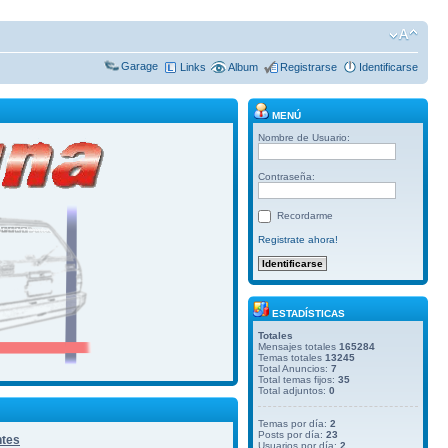
Garage
Links
Album
Registrarse
Identificarse
MENÚ
Nombre de Usuario:
Contraseña:
Recordarme
Registrate ahora!
ESTADÍSTICAS
Totales
Mensajes totales
165284
Temas totales
13245
Total Anuncios:
7
Total temas fijos:
35
Total adjuntos:
0
Temas por día:
2
Posts por día:
23
ntes
Usuarios por día:
2