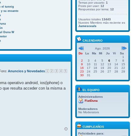
n
Temas por usuario:
1
Posts per user:
12
 el tunnig
Respuestas por tema:
12
a y su encanto
n
Usuarios totales
13443
n
Nuestro Miembro más reciente es
Duna
Jamesceals
ión
aul Duna W
motor
CALENDARIO
n
Ago. 2026
Do
Lu
Ma
Mi
Ju
Vi
Sa
1
2
3
4
5
6
7
8
9
10
11
12
13
14
15
16
17
18
19
20
21
22
Foro:
Anuncios y Novedades
1
2
3
4
5
23
24
25
26
27
28
29
30
31
ma operativo android, ios(iphone) o
do que resulta acceder con la misma a
EL EQUIPO
Administradores
FiatDuna
Moderadores
No Moderators
CUMPLEAÑOS
Felicidades para: