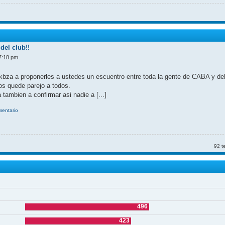
del club!!
7:18 pm
kbza a proponerles a ustedes un escuentro entre toda la gente de CABA y d
nos quede parejo a todos.
 tambien a confirmar asi nadie a [...]
mentario
92 t
496
423