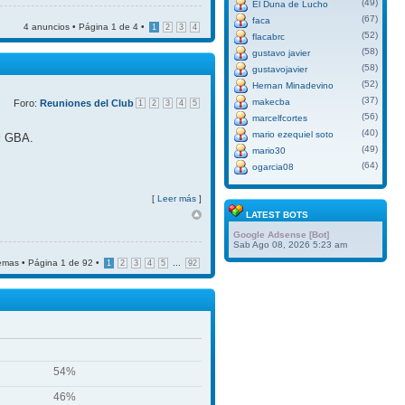
(49)
El Duna de Lucho
(67)
faca
4 anuncios • Página
1
de
4
•
1
2
3
4
(52)
flacabrc
(58)
gustavo javier
(58)
gustavojavier
(52)
Hernan Minadevino
(37)
makecba
Foro:
Reuniones del Club
1
2
3
4
5
(56)
marcelfcortes
(40)
mario ezequiel soto
el GBA.
(49)
mario30
(64)
ogarcia08
[
Leer más
]
LATEST BOTS
Google Adsense [Bot]
Sab Ago 08, 2026 5:23 am
emas • Página
1
de
92
•
...
1
2
3
4
5
92
54%
46%