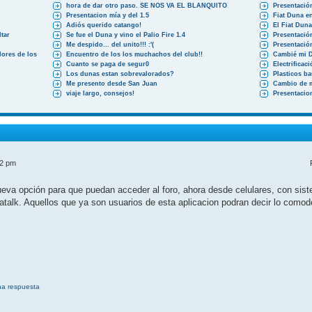
hora de dar otro paso. SE NOS VA EL BLANQUITO
Presentació
Presentacion mía y del 1.5
Fiat Duna en
Adiós querido catango!
El Fiat Dun
tar
Se fue el Duna y vino el Palio Fire 1.4
Presentació
Me despido... del unito!!! :'(
Presentació
ores de los
Encuentro de los los muchachos del club!!
Cambié mi 
Cuanto se paga de segur0
Electrificac
Los dunas estan sobrevalorados?
Plasticos b
Me presento desde San Juan
Cambio de 
viaje largo, consejos!
Presentacio
52 pm
a opción para que puedan acceder al foro, ahora desde celulares, con siste
atalk. Aquellos que ya son usuarios de esta aplicacion podran decir lo como
na respuesta