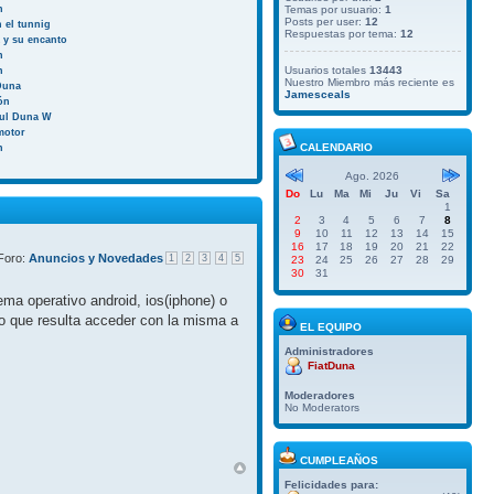
n
Temas por usuario:
1
Posts per user:
12
 el tunnig
Respuestas por tema:
12
a y su encanto
n
Usuarios totales
13443
n
Nuestro Miembro más reciente es
Duna
Jamesceals
ión
aul Duna W
motor
CALENDARIO
n
Ago. 2026
Do
Lu
Ma
Mi
Ju
Vi
Sa
1
2
3
4
5
6
7
8
9
10
11
12
13
14
15
16
17
18
19
20
21
22
Foro:
Anuncios y Novedades
1
2
3
4
5
23
24
25
26
27
28
29
30
31
ma operativo android, ios(iphone) o
do que resulta acceder con la misma a
EL EQUIPO
Administradores
FiatDuna
Moderadores
No Moderators
CUMPLEAÑOS
Felicidades para: