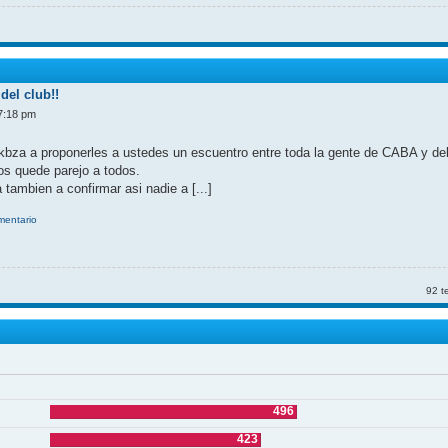
del club!!
7:18 pm
kbza a proponerles a ustedes un escuentro entre toda la gente de CABA y d
nos quede parejo a todos.
 tambien a confirmar asi nadie a [...]
omentario
92 t
496
423