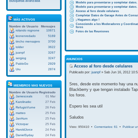
Búsqueda avanzada
Modelo para presentarse y completar datos.
Modelo para presentarse y completar datos.
Acceso al foro desde celulares
Completar Datos de Garage Antes de Consul
MÁS ACTIVOS
¡ Hagamos algo !
Conociendo a los Moderadores y Coordinad
Nombre de Usuario
Mensajes
foros
rolando rognone
10671
Fotos de las Reuniones
leonenredado
5169
tincho mensajero
3700
tolder
3622
juanpf
3267
sergiog
3247
ANUNCIOS
PabloGo
2929
Acceso al foro desde celulares
Uru
2874
Publicado por:
juanpf
» Sab Jun 16, 2012 10:
Sres, desde este momento hay una nuev
MIEMBROS MAS NUEVOS
Blackberry y que tengan instalado Tap
Nombre de Usuario
Registrado
los foros.
Jamesceals
01 Mar
Karolinatkc
27 Feb
Espero les sea util
RefugioVurne
26 Feb
matteo
25 Feb
Saludos
JanHum
25 Feb
Victorpar
25 Feb
Visto: 950410 •
Comentarios: 61
•
Publicar u
HaroldJorce
24 Feb
DanielSyday
24 Feb