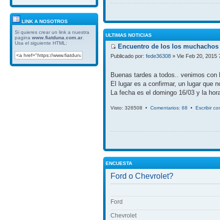
LINK A NOSOTROS
Si quieres crear un link a nuestra
ULTIMAS NOTICIAS
pagina
www.fiatduna.com.ar
.
Usa el siguiente HTML:
Encuentro de los los muchachos 
Publicado por:
fede36308
» Vie Feb 20, 2015 
Buenas tardes a todos.. venimos con 
El lugar es a confirmar, un lugar que 
La fecha es el domingo 16/03 y la hora
Visto: 326508 •
Comentarios: 68
•
Escribir c
ENCUESTA
Ford o Chevrolet?
Ford
Chevrolet