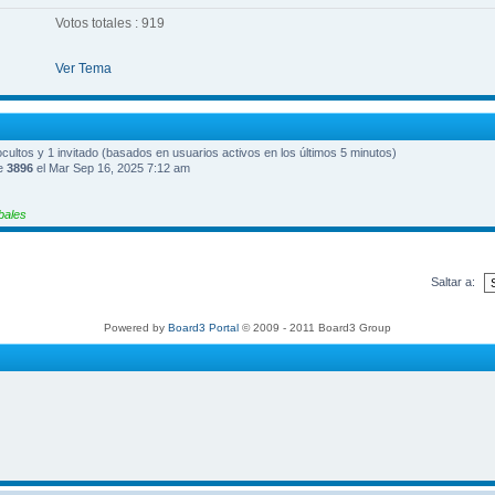
Votos totales : 919
Ver Tema
 ocultos y 1 invitado (basados en usuarios activos en los últimos 5 minutos)
ue
3896
el Mar Sep 16, 2025 7:12 am
bales
Saltar a:
Powered by
Board3 Portal
© 2009 - 2011 Board3 Group