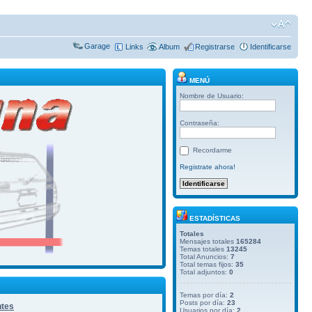
Garage
Links
Album
Registrarse
Identificarse
MENÚ
Nombre de Usuario:
Contraseña:
Recordarme
Registrate ahora!
ESTADÍSTICAS
Totales
Mensajes totales
165284
Temas totales
13245
Total Anuncios:
7
Total temas fijos:
35
Total adjuntos:
0
Temas por día:
2
Posts por día:
23
ntes
Usuarios por día:
2