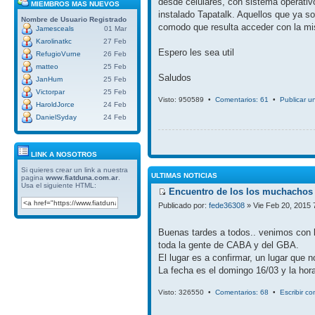
desde celulares, con sistema operativ
MIEMBROS MAS NUEVOS
instalado Tapatalk. Aquellos que ya so
Nombre de Usuario
Registrado
comodo que resulta acceder con la mi
Jamesceals
01 Mar
Karolinatkc
27 Feb
Espero les sea util
RefugioVurne
26 Feb
matteo
25 Feb
Saludos
JanHum
25 Feb
Victorpar
25 Feb
Visto: 950589 •
Comentarios: 61
•
Publicar u
HaroldJorce
24 Feb
DanielSyday
24 Feb
LINK A NOSOTROS
Si quieres crear un link a nuestra
ULTIMAS NOTICIAS
pagina
www.fiatduna.com.ar
.
Usa el siguiente HTML:
Encuentro de los los muchachos 
Publicado por:
fede36308
» Vie Feb 20, 2015 
Buenas tardes a todos.. venimos con 
toda la gente de CABA y del GBA.
El lugar es a confirmar, un lugar que 
La fecha es el domingo 16/03 y la hora
Visto: 326550 •
Comentarios: 68
•
Escribir c