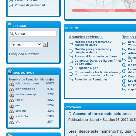
Términos de uso
Política de privacidad
BUSCAR
RECIENTE
Anuncios recientes
Temas p
Modelo para presentarse y
hora 
completar datos.
VA E
Modelo para presentarse y
Prese
completar datos.
Adiós
Búsqueda avanzada
Acceso al foro desde celulares
Se fu
Completar Datos de Garage Antes
1.4
de Consultar
Me des
¡ Hagamos algo !
Encue
Conociendo a los Moderadores y
del cl
MÁS ACTIVOS
Coordinadores de los foros
Cuant
Nombre de Usuario
Mensajes
Fotos de las Reuniones
Los d
rolando rognone
10671
Me pr
leonenredado
5169
viaje
tincho mensajero
3700
tolder
3622
juanpf
3267
ANUNCIOS
sergiog
3247
Acceso al foro desde celulares
PabloGo
2929
Publicado por:
juanpf
» Sab Jun 16, 2012 10:
Uru
2874
Sres, desde este momento hay una nue