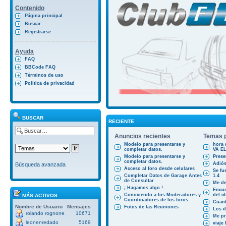
Contenido
Página principal
Buscar
Registrarse
Ayuda
FAQ
BBCode FAQ
Términos de uso
Política de privacidad
BUSCAR
RECIENTE
Anuncios recientes
Temas p
Modelo para presentarse y
hora 
completar datos.
VA E
Modelo para presentarse y
Prese
completar datos.
Adiós
Búsqueda avanzada
Acceso al foro desde celulares
Se fu
Completar Datos de Garage Antes
1.4
de Consultar
Me des
¡ Hagamos algo !
Encue
Conociendo a los Moderadores y
del cl
MÁS ACTIVOS
Coordinadores de los foros
Cuant
Nombre de Usuario
Mensajes
Fotos de las Reuniones
Los d
rolando rognone
10671
Me pr
leonenredado
5169
viaje