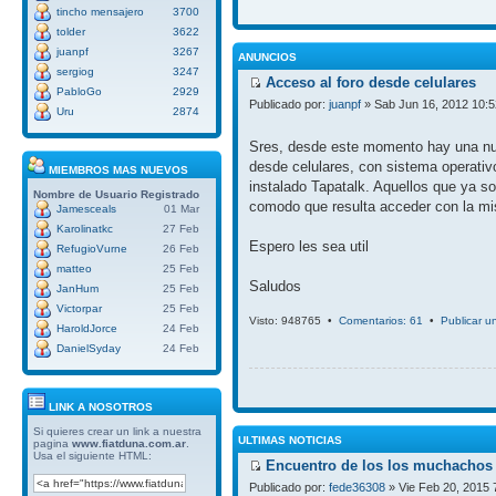
tincho mensajero
3700
tolder
3622
juanpf
3267
ANUNCIOS
sergiog
3247
Acceso al foro desde celulares
PabloGo
2929
Publicado por:
juanpf
» Sab Jun 16, 2012 10:
Uru
2874
Sres, desde este momento hay una nue
desde celulares, con sistema operativ
MIEMBROS MAS NUEVOS
instalado Tapatalk. Aquellos que ya so
Nombre de Usuario
Registrado
comodo que resulta acceder con la mi
Jamesceals
01 Mar
Karolinatkc
27 Feb
Espero les sea util
RefugioVurne
26 Feb
matteo
25 Feb
Saludos
JanHum
25 Feb
Victorpar
25 Feb
Visto: 948765 •
Comentarios: 61
•
Publicar u
HaroldJorce
24 Feb
DanielSyday
24 Feb
LINK A NOSOTROS
Si quieres crear un link a nuestra
ULTIMAS NOTICIAS
pagina
www.fiatduna.com.ar
.
Usa el siguiente HTML:
Encuentro de los los muchachos 
Publicado por:
fede36308
» Vie Feb 20, 2015 