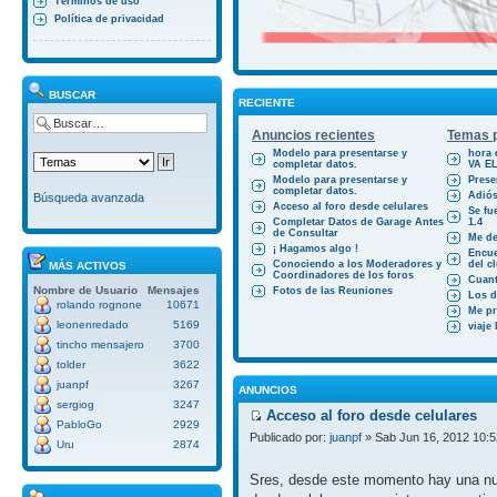
Términos de uso
Política de privacidad
BUSCAR
RECIENTE
Anuncios recientes
Temas p
Modelo para presentarse y
hora 
completar datos.
VA E
Modelo para presentarse y
Prese
completar datos.
Adiós
Búsqueda avanzada
Acceso al foro desde celulares
Se fu
Completar Datos de Garage Antes
1.4
de Consultar
Me des
¡ Hagamos algo !
Encue
Conociendo a los Moderadores y
del cl
MÁS ACTIVOS
Coordinadores de los foros
Cuant
Nombre de Usuario
Mensajes
Fotos de las Reuniones
Los d
rolando rognone
10671
Me pr
leonenredado
5169
viaje
tincho mensajero
3700
tolder
3622
juanpf
3267
ANUNCIOS
sergiog
3247
Acceso al foro desde celulares
PabloGo
2929
Publicado por:
juanpf
» Sab Jun 16, 2012 10:
Uru
2874
Sres, desde este momento hay una nue