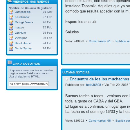
desde celulares, con sistema operativ
MIEMBROS MAS NUEVOS
instalado Tapatalk. Aquellos que ya so
Nombre de Usuario
Registrado
comodo que resulta acceder con la mi
Jamesceals
01 Mar
Karolinatkc
27 Feb
Espero les sea util
RefugioVurne
26 Feb
matteo
25 Feb
Saludos
JanHum
25 Feb
Victorpar
25 Feb
Visto: 949923 •
Comentarios: 61
•
Publicar u
HaroldJorce
24 Feb
DanielSyday
24 Feb
LINK A NOSOTROS
Si quieres crear un link a nuestra
ULTIMAS NOTICIAS
pagina
www.fiatduna.com.ar
.
Usa el siguiente HTML:
Encuentro de los los muchachos 
Publicado por:
fede36308
» Vie Feb 20, 2015 
Buenas tardes a todos.. venimos con 
toda la gente de CABA y del GBA.
El lugar es a confirmar, un lugar que 
La fecha es el domingo 16/03 y la hora
Visto: 326392 •
Comentarios: 68
•
Escribir c