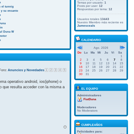
n
Temas por usuario:
1
Posts per user:
12
 el tunnig
Respuestas por tema:
12
a y su encanto
n
Usuarios totales
13443
n
Nuestro Miembro más reciente es
Duna
Jamesceals
ión
aul Duna W
motor
CALENDARIO
n
Ago. 2026
Do
Lu
Ma
Mi
Ju
Vi
Sa
1
2
3
4
5
6
7
8
9
10
11
12
13
14
15
16
17
18
19
20
21
22
Foro:
Anuncios y Novedades
1
2
3
4
5
23
24
25
26
27
28
29
30
31
ma operativo android, ios(iphone) o
do que resulta acceder con la misma a
EL EQUIPO
Administradores
FiatDuna
Moderadores
No Moderators
CUMPLEAÑOS
Felicidades para: