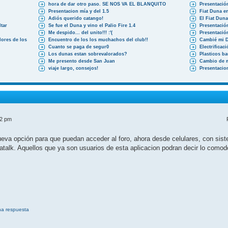
hora de dar otro paso. SE NOS VA EL BLANQUITO
Presentació
Presentacion mía y del 1.5
Fiat Duna en
Adiós querido catango!
El Fiat Dun
tar
Se fue el Duna y vino el Palio Fire 1.4
Presentació
Me despido... del unito!!! :'(
Presentació
ores de los
Encuentro de los los muchachos del club!!
Cambié mi 
Cuanto se paga de segur0
Electrificac
Los dunas estan sobrevalorados?
Plasticos b
Me presento desde San Juan
Cambio de 
viaje largo, consejos!
Presentacio
52 pm
a opción para que puedan acceder al foro, ahora desde celulares, con siste
atalk. Aquellos que ya son usuarios de esta aplicacion podran decir lo como
na respuesta