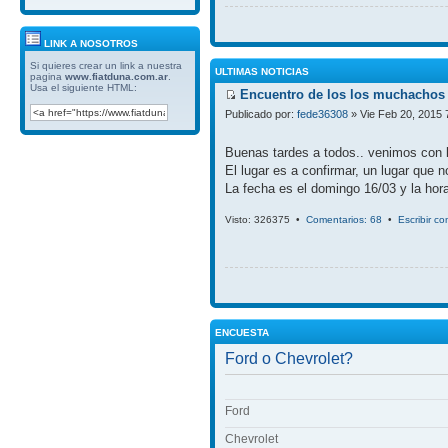
LINK A NOSOTROS
Si quieres crear un link a nuestra
ULTIMAS NOTICIAS
pagina
www.fiatduna.com.ar
.
Usa el siguiente HTML:
Encuentro de los los muchachos 
Publicado por:
fede36308
» Vie Feb 20, 2015 
Buenas tardes a todos.. venimos con 
El lugar es a confirmar, un lugar que 
La fecha es el domingo 16/03 y la hora
Visto: 326375 •
Comentarios: 68
•
Escribir c
ENCUESTA
Ford o Chevrolet?
Ford
Chevrolet