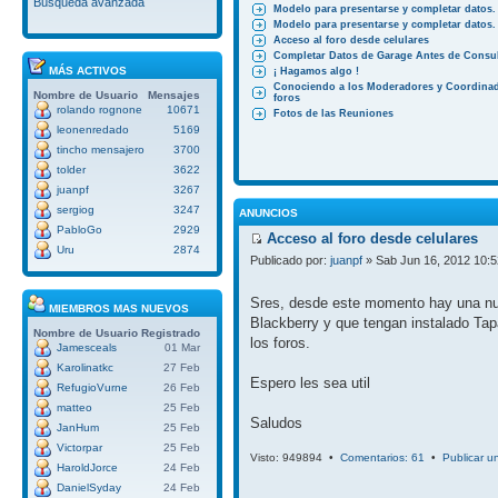
Búsqueda avanzada
Modelo para presentarse y completar datos.
Modelo para presentarse y completar datos.
Acceso al foro desde celulares
Completar Datos de Garage Antes de Consul
MÁS ACTIVOS
¡ Hagamos algo !
Conociendo a los Moderadores y Coordinad
Nombre de Usuario
Mensajes
foros
rolando rognone
10671
Fotos de las Reuniones
leonenredado
5169
tincho mensajero
3700
tolder
3622
juanpf
3267
sergiog
3247
ANUNCIOS
PabloGo
2929
Acceso al foro desde celulares
Uru
2874
Publicado por:
juanpf
» Sab Jun 16, 2012 10:
Sres, desde este momento hay una nuev
MIEMBROS MAS NUEVOS
Blackberry y que tengan instalado Tap
Nombre de Usuario
Registrado
los foros.
Jamesceals
01 Mar
Karolinatkc
27 Feb
Espero les sea util
RefugioVurne
26 Feb
matteo
25 Feb
Saludos
JanHum
25 Feb
Victorpar
25 Feb
Visto: 949894 •
Comentarios: 61
•
Publicar u
HaroldJorce
24 Feb
DanielSyday
24 Feb