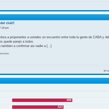
del club!!
7:18 pm
kbza a proponerles a ustedes un escuentro entre toda la gente de CABA y d
nos quede parejo a todos.
 tambien a confirmar asi nadie a [...]
omentario
92 t
496
423