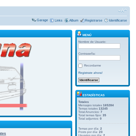
Garage
Links
Album
Registrarse
Identificarse
MENÚ
Nombre de Usuario:
Contraseña:
Recordarme
Registrate ahora!
ESTADÍSTICAS
Totales
Mensajes totales
165284
Temas totales
13245
Total Anuncios:
7
Total temas fijos:
35
Total adjuntos:
0
Temas por día:
2
Posts por día:
23
ntes
Usuarios por día:
2