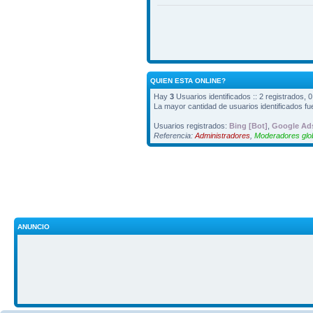
QUIEN ESTA ONLINE?
Hay
3
Usuarios identificados :: 2 registrados, 
La mayor cantidad de usuarios identificados f
Usuarios registrados:
Bing [Bot]
,
Google Ads
Referencia:
Administradores
,
Moderadores glo
ANUNCIO