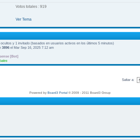
Votos totales : 919
Ver Tema
0 ocultos y 1 invitado (basados en usuarios activos en los últimos 5 minutos)
ue
3896
el Mar Sep 16, 2025 7:12 am
ense [Bot]
bales
Saltar a:
Powered by
Board3 Portal
© 2009 - 2011 Board3 Group