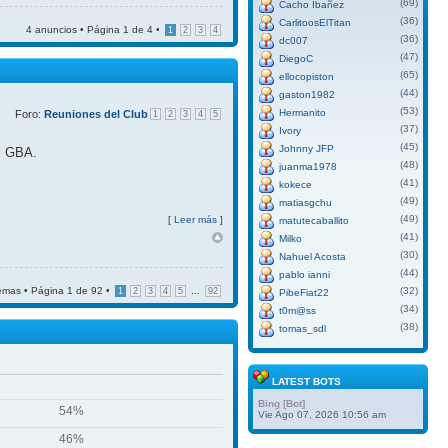
(69)
Cacho Ibañez
(36)
CarlitoosElTitan
4 anuncios • Página
1
de
4
•
1
2
3
4
(36)
dc007
(47)
DiegoC
(65)
ellocopiston
(44)
gaston1982
(53)
Hermanito
Foro:
Reuniones del Club
1
2
3
4
5
(37)
Ivory
(45)
Johnny JFP
el GBA.
(48)
juanma1978
(41)
kokece
(49)
matiasgchu
(49)
[
Leer más
]
matutecaballito
(41)
Milko
(30)
Nahuel Acosta
(44)
pablo ianni
emas • Página
1
de
92
•
...
(32)
1
2
3
4
5
92
PibeFiat22
(34)
t0m@ss
(38)
tomas_sdl
LATEST BOTS
Bing [Bot]
54%
Vie Ago 07, 2026 10:56 am
46%