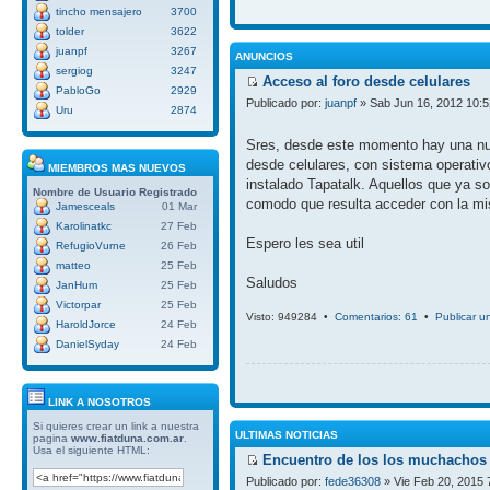
tincho mensajero
3700
tolder
3622
juanpf
3267
ANUNCIOS
sergiog
3247
Acceso al foro desde celulares
PabloGo
2929
Publicado por:
juanpf
» Sab Jun 16, 2012 10:
Uru
2874
Sres, desde este momento hay una nue
desde celulares, con sistema operativ
MIEMBROS MAS NUEVOS
instalado Tapatalk. Aquellos que ya so
Nombre de Usuario
Registrado
comodo que resulta acceder con la mi
Jamesceals
01 Mar
Karolinatkc
27 Feb
Espero les sea util
RefugioVurne
26 Feb
matteo
25 Feb
Saludos
JanHum
25 Feb
Victorpar
25 Feb
Visto: 949284 •
Comentarios: 61
•
Publicar u
HaroldJorce
24 Feb
DanielSyday
24 Feb
LINK A NOSOTROS
Si quieres crear un link a nuestra
ULTIMAS NOTICIAS
pagina
www.fiatduna.com.ar
.
Usa el siguiente HTML:
Encuentro de los los muchachos 
Publicado por:
fede36308
» Vie Feb 20, 2015 