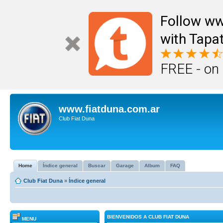
Follow ww
with Tapat
FREE - on
www.fiatduna.com.ar
Club Fiat Duna
Home
Índice general
Buscar
Garage
Album
FAQ
Club Fiat Duna
»
Índice general
BIENVENIDOS A CLUB FIAT DUNA
MENU