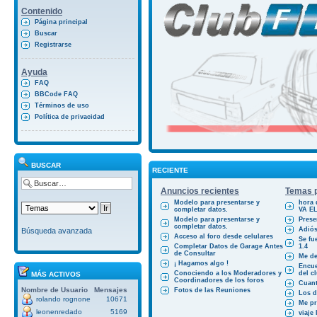
Contenido
Página principal
Buscar
Registrarse
Ayuda
FAQ
BBCode FAQ
Términos de uso
Política de privacidad
BUSCAR
RECIENTE
Anuncios recientes
Temas p
Modelo para presentarse y
hora 
completar datos.
VA E
Modelo para presentarse y
Prese
completar datos.
Adiós
Búsqueda avanzada
Acceso al foro desde celulares
Se fu
Completar Datos de Garage Antes
1.4
de Consultar
Me des
¡ Hagamos algo !
Encue
Conociendo a los Moderadores y
del cl
MÁS ACTIVOS
Coordinadores de los foros
Cuant
Nombre de Usuario
Mensajes
Fotos de las Reuniones
Los d
rolando rognone
10671
Me pr
leonenredado
5169
viaje