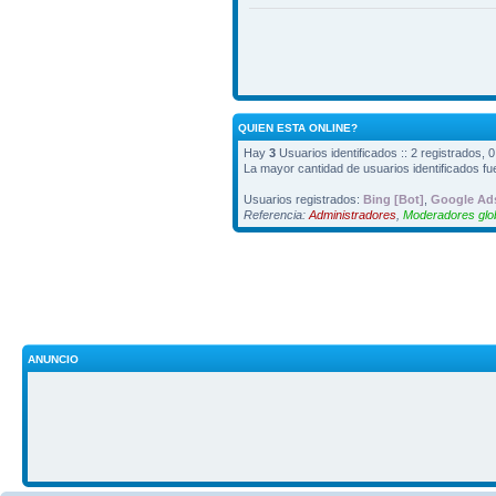
QUIEN ESTA ONLINE?
Hay
3
Usuarios identificados :: 2 registrados, 
La mayor cantidad de usuarios identificados f
Usuarios registrados:
Bing [Bot]
,
Google Ads
Referencia:
Administradores
,
Moderadores glo
ANUNCIO