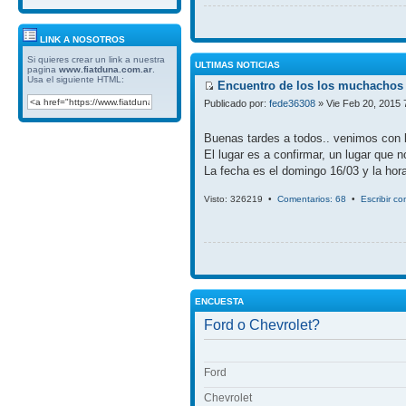
LINK A NOSOTROS
Si quieres crear un link a nuestra
ULTIMAS NOTICIAS
pagina
www.fiatduna.com.ar
.
Usa el siguiente HTML:
Encuentro de los los muchachos 
Publicado por:
fede36308
» Vie Feb 20, 2015 
Buenas tardes a todos.. venimos con 
El lugar es a confirmar, un lugar que 
La fecha es el domingo 16/03 y la hora
Visto: 326219 •
Comentarios: 68
•
Escribir c
ENCUESTA
Ford o Chevrolet?
Ford
Chevrolet