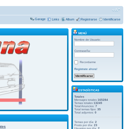
Garage
Links
Album
Registrarse
Identificarse
MENÚ
Nombre de Usuario:
Contraseña:
Recordarme
Registrate ahora!
ESTADÍSTICAS
Totales
Mensajes totales
165284
Temas totales
13245
Total Anuncios:
7
Total temas fijos:
35
Total adjuntos:
0
Temas por día:
2
Posts por día:
23
ntes
Usuarios por día:
2