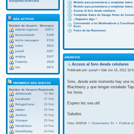
Búsqueda avanzada
Modelo para presentarse y completar datos.
Modelo para presentarse y completar datos.
Acceso al foro desde celulares
Completar Datos de Garage Antes de Consul
MÁS ACTIVOS
¡ Hagamos algo !
Conociendo a los Moderadores y Coordinad
Nombre de Usuario
Mensajes
foros
rolando rognone
10671
Fotos de las Reuniones
leonenredado
5169
tincho mensajero
3700
tolder
3622
juanpf
3267
sergiog
3247
ANUNCIOS
PabloGo
2929
Acceso al foro desde celulares
Uru
2874
Publicado por:
juanpf
» Sab Jun 16, 2012 10:
Sres, desde este momento hay una nuev
MIEMBROS MAS NUEVOS
Blackberry y que tengan instalado Tap
Nombre de Usuario
Registrado
los foros.
Jamesceals
01 Mar
Karolinatkc
27 Feb
Espero les sea util
RefugioVurne
26 Feb
matteo
25 Feb
Saludos
JanHum
25 Feb
Victorpar
25 Feb
Visto: 949528 •
Comentarios: 61
•
Publicar u
HaroldJorce
24 Feb
DanielSyday
24 Feb