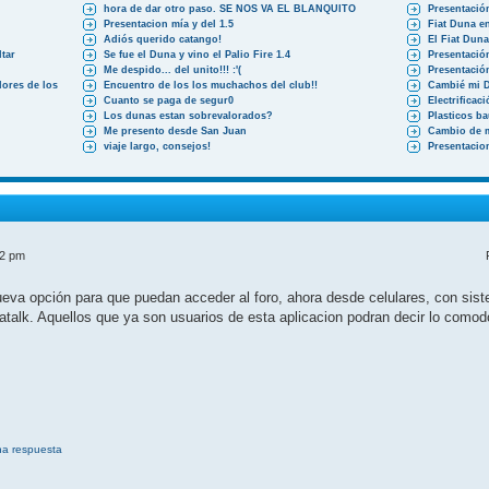
hora de dar otro paso. SE NOS VA EL BLANQUITO
Presentació
Presentacion mía y del 1.5
Fiat Duna en
Adiós querido catango!
El Fiat Dun
tar
Se fue el Duna y vino el Palio Fire 1.4
Presentació
Me despido... del unito!!! :'(
Presentació
ores de los
Encuentro de los los muchachos del club!!
Cambié mi 
Cuanto se paga de segur0
Electrificac
Los dunas estan sobrevalorados?
Plasticos b
Me presento desde San Juan
Cambio de 
viaje largo, consejos!
Presentacio
52 pm
a opción para que puedan acceder al foro, ahora desde celulares, con siste
atalk. Aquellos que ya son usuarios de esta aplicacion podran decir lo como
na respuesta