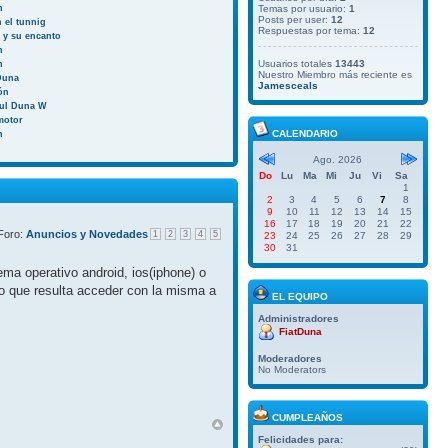
n
Temas por usuario:
1
Posts per user:
12
 el tunnig
Respuestas por tema:
12
a y su encanto
n
Usuarios totales
13443
n
Nuestro Miembro más reciente es
Duna
Jamesceals
ión
aul Duna W
motor
CALENDARIO
n
Ago. 2026
Do
Lu
Ma
Mi
Ju
Vi
Sa
1
2
3
4
5
6
7
8
9
10
11
12
13
14
15
16
17
18
19
20
21
22
Foro:
Anuncios y Novedades
1
2
3
4
5
23
24
25
26
27
28
29
30
31
ma operativo android, ios(iphone) o
do que resulta acceder con la misma a
EL EQUIPO
Administradores
FiatDuna
Moderadores
No Moderators
CUMPLEAÑOS
Felicidades para: