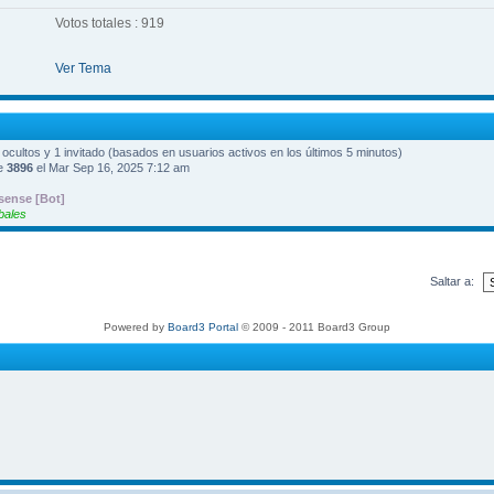
Votos totales : 919
Ver Tema
0 ocultos y 1 invitado (basados en usuarios activos en los últimos 5 minutos)
ue
3896
el Mar Sep 16, 2025 7:12 am
ense [Bot]
bales
Saltar a:
Powered by
Board3 Portal
© 2009 - 2011 Board3 Group