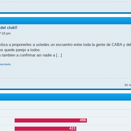
del club!!
7:18 pm
kbza a proponerles a ustedes un escuentro entre toda la gente de CABA y d
nos quede parejo a todos.
 tambien a confirmar asi nadie a [...]
omentario
92 t
496
423