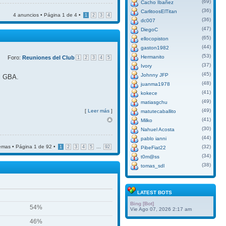
(69)
Cacho Ibañez
(36)
CarlitoosElTitan
4 anuncios • Página
1
de
4
•
1
2
3
4
(36)
dc007
(47)
DiegoC
(65)
ellocopiston
(44)
gaston1982
(53)
Hermanito
Foro:
Reuniones del Club
1
2
3
4
5
(37)
Ivory
(45)
Johnny JFP
el GBA.
(48)
juanma1978
(41)
kokece
(49)
matiasgchu
(49)
[
Leer más
]
matutecaballito
(41)
Milko
(30)
Nahuel Acosta
(44)
pablo ianni
emas • Página
1
de
92
•
...
(32)
1
2
3
4
5
92
PibeFiat22
(34)
t0m@ss
(38)
tomas_sdl
LATEST BOTS
Bing [Bot]
54%
Vie Ago 07, 2026 2:17 am
46%