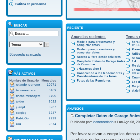
Política de privacidad
BUSCAR
RECIENTE
Anuncios recientes
Temas p
Modelo para presentarse y
hora 
completar datos.
VA E
Modelo para presentarse y
Prese
completar datos.
Adiós
Búsqueda avanzada
Acceso al foro desde celulares
Se fu
Completar Datos de Garage Antes
1.4
de Consultar
Me des
¡ Hagamos algo !
Encue
Conociendo a los Moderadores y
del cl
MÁS ACTIVOS
Coordinadores de los foros
Cuant
Nombre de Usuario
Mensajes
Fotos de las Reuniones
Los d
rolando rognone
10671
Me pr
leonenredado
5169
viaje
tincho mensajero
3700
tolder
3622
juanpf
3267
ANUNCIOS
sergiog
3247
Completar Datos de Garage Antes
PabloGo
2929
Publicado por:
leonenredado
» Lun Ago 08, 20
Uru
2874
Por favor vuelvan a cargar los datos 
ayudarlos de forma correcta debido a