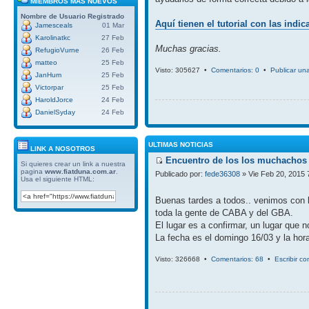
MIEMBROS MAS NUEVOS
Nombre de Usuario
Registrado
Aquí tienen el tutorial con las indi
Jamesceals
01 Mar
Karolinatkc
27 Feb
Muchas gracias.
RefugioVurne
26 Feb
matteo
25 Feb
Visto: 305627 •
Comentarios: 0
•
Publicar un
JanHum
25 Feb
Victorpar
25 Feb
HaroldJorce
24 Feb
DanielSyday
24 Feb
ULTIMAS NOTICIAS
LINK A NOSOTROS
Encuentro de los los muchachos 
Si quieres crear un link a nuestra
pagina
www.fiatduna.com.ar
.
Publicado por:
fede36308
» Vie Feb 20, 2015 
Usa el siguiente HTML:
Buenas tardes a todos.. venimos con 
toda la gente de CABA y del GBA.
El lugar es a confirmar, un lugar que 
La fecha es el domingo 16/03 y la hora
Visto: 326668 •
Comentarios: 68
•
Escribir c