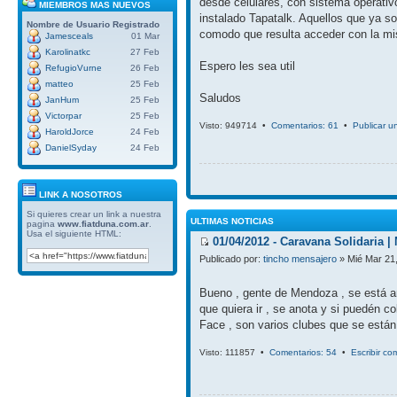
desde celulares, con sistema operativ
MIEMBROS MAS NUEVOS
instalado Tapatalk. Aquellos que ya so
Nombre de Usuario
Registrado
comodo que resulta acceder con la mi
Jamesceals
01 Mar
Karolinatkc
27 Feb
Espero les sea util
RefugioVurne
26 Feb
matteo
25 Feb
Saludos
JanHum
25 Feb
Victorpar
25 Feb
Visto: 949714 •
Comentarios: 61
•
Publicar u
HaroldJorce
24 Feb
DanielSyday
24 Feb
LINK A NOSOTROS
Si quieres crear un link a nuestra
ULTIMAS NOTICIAS
pagina
www.fiatduna.com.ar
.
Usa el siguiente HTML:
01/04/2012 - Caravana Solidaria 
Publicado por:
tincho mensajero
» Mié Mar 21
Bueno , gente de Mendoza , se está arm
que quiera ir , se anota y si puedén c
Face , son varios clubes que se están p
Visto: 111857 •
Comentarios: 54
•
Escribir co