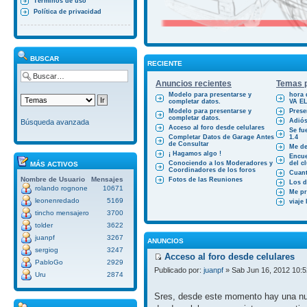
Términos de uso
Política de privacidad
BUSCAR
RECIENTE
Anuncios recientes
Temas p
Modelo para presentarse y
hora 
completar datos.
VA E
Modelo para presentarse y
Prese
completar datos.
Adiós
Búsqueda avanzada
Acceso al foro desde celulares
Se fu
Completar Datos de Garage Antes
1.4
de Consultar
Me des
¡ Hagamos algo !
Encue
Conociendo a los Moderadores y
del cl
MÁS ACTIVOS
Coordinadores de los foros
Cuant
Nombre de Usuario
Mensajes
Fotos de las Reuniones
Los d
rolando rognone
10671
Me pr
leonenredado
5169
viaje
tincho mensajero
3700
tolder
3622
juanpf
3267
ANUNCIOS
sergiog
3247
Acceso al foro desde celulares
PabloGo
2929
Publicado por:
juanpf
» Sab Jun 16, 2012 10:
Uru
2874
Sres, desde este momento hay una nue