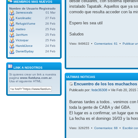
desde celulares, con sistema operativ
MIEMBROS MAS NUEVOS
instalado Tapatalk. Aquellos que ya so
Nombre de Usuario
Registrado
comodo que resulta acceder con la mi
Jamesceals
01 Mar
Karolinatkc
27 Feb
Espero les sea util
RefugioVurne
26 Feb
matteo
25 Feb
Saludos
JanHum
25 Feb
Victorpar
25 Feb
Visto: 949622 •
Comentarios: 61
•
Publicar u
HaroldJorce
24 Feb
DanielSyday
24 Feb
LINK A NOSOTROS
Si quieres crear un link a nuestra
ULTIMAS NOTICIAS
pagina
www.fiatduna.com.ar
.
Usa el siguiente HTML:
Encuentro de los los muchachos 
Publicado por:
fede36308
» Vie Feb 20, 2015 
Buenas tardes a todos.. venimos con 
toda la gente de CABA y del GBA.
El lugar es a confirmar, un lugar que 
La fecha es el domingo 16/03 y la hora
Visto: 326255 •
Comentarios: 68
•
Escribir c