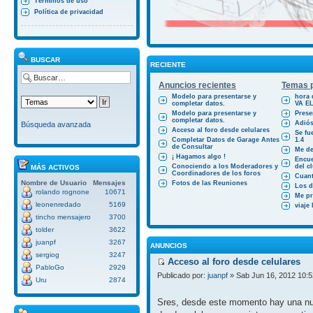
Términos de uso
Política de privacidad
BUSCAR
RECIENTE
Anuncios recientes
Temas p
Modelo para presentarse y
hora 
completar datos.
VA E
Modelo para presentarse y
Prese
completar datos.
Adiós
Búsqueda avanzada
Acceso al foro desde celulares
Se fu
Completar Datos de Garage Antes
1.4
de Consultar
Me des
¡ Hagamos algo !
Encue
Conociendo a los Moderadores y
del cl
MÁS ACTIVOS
Coordinadores de los foros
Cuant
Nombre de Usuario
Mensajes
Fotos de las Reuniones
Los d
rolando rognone
10671
Me pr
leonenredado
5169
viaje
tincho mensajero
3700
tolder
3622
juanpf
3267
ANUNCIOS
sergiog
3247
Acceso al foro desde celulares
PabloGo
2929
Publicado por:
juanpf
» Sab Jun 16, 2012 10:
Uru
2874
Sres, desde este momento hay una nue