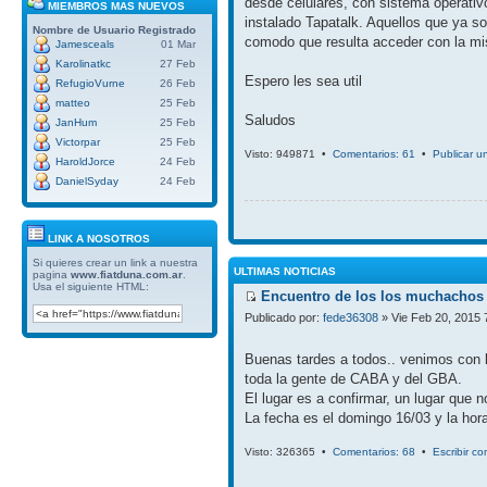
desde celulares, con sistema operativ
MIEMBROS MAS NUEVOS
instalado Tapatalk. Aquellos que ya so
Nombre de Usuario
Registrado
comodo que resulta acceder con la mi
Jamesceals
01 Mar
Karolinatkc
27 Feb
Espero les sea util
RefugioVurne
26 Feb
matteo
25 Feb
Saludos
JanHum
25 Feb
Victorpar
25 Feb
Visto: 949871 •
Comentarios: 61
•
Publicar u
HaroldJorce
24 Feb
DanielSyday
24 Feb
LINK A NOSOTROS
Si quieres crear un link a nuestra
ULTIMAS NOTICIAS
pagina
www.fiatduna.com.ar
.
Usa el siguiente HTML:
Encuentro de los los muchachos 
Publicado por:
fede36308
» Vie Feb 20, 2015 
Buenas tardes a todos.. venimos con 
toda la gente de CABA y del GBA.
El lugar es a confirmar, un lugar que 
La fecha es el domingo 16/03 y la hora
Visto: 326365 •
Comentarios: 68
•
Escribir c