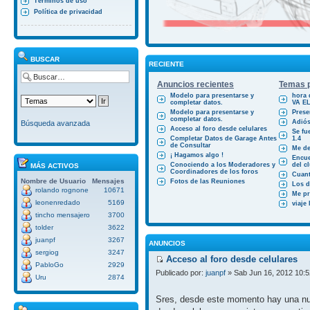
Términos de uso
Política de privacidad
BUSCAR
RECIENTE
Anuncios recientes
Temas p
Modelo para presentarse y
hora 
completar datos.
VA E
Modelo para presentarse y
Prese
completar datos.
Adiós
Búsqueda avanzada
Acceso al foro desde celulares
Se fu
Completar Datos de Garage Antes
1.4
de Consultar
Me des
¡ Hagamos algo !
Encue
Conociendo a los Moderadores y
del cl
MÁS ACTIVOS
Coordinadores de los foros
Cuant
Nombre de Usuario
Mensajes
Fotos de las Reuniones
Los d
rolando rognone
10671
Me pr
leonenredado
5169
viaje
tincho mensajero
3700
tolder
3622
juanpf
3267
ANUNCIOS
sergiog
3247
Acceso al foro desde celulares
PabloGo
2929
Publicado por:
juanpf
» Sab Jun 16, 2012 10:
Uru
2874
Sres, desde este momento hay una nue