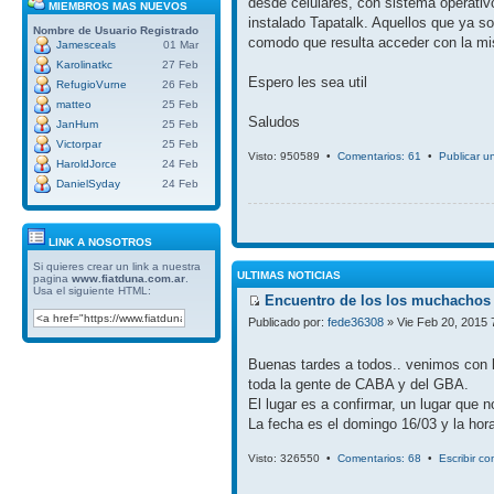
desde celulares, con sistema operativ
MIEMBROS MAS NUEVOS
instalado Tapatalk. Aquellos que ya so
Nombre de Usuario
Registrado
comodo que resulta acceder con la mi
Jamesceals
01 Mar
Karolinatkc
27 Feb
Espero les sea util
RefugioVurne
26 Feb
matteo
25 Feb
Saludos
JanHum
25 Feb
Victorpar
25 Feb
Visto: 950589 •
Comentarios: 61
•
Publicar u
HaroldJorce
24 Feb
DanielSyday
24 Feb
LINK A NOSOTROS
Si quieres crear un link a nuestra
ULTIMAS NOTICIAS
pagina
www.fiatduna.com.ar
.
Usa el siguiente HTML:
Encuentro de los los muchachos 
Publicado por:
fede36308
» Vie Feb 20, 2015 
Buenas tardes a todos.. venimos con 
toda la gente de CABA y del GBA.
El lugar es a confirmar, un lugar que 
La fecha es el domingo 16/03 y la hora
Visto: 326550 •
Comentarios: 68
•
Escribir c