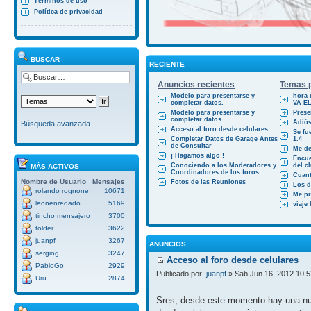
Términos de uso
Política de privacidad
BUSCAR
RECIENTE
Anuncios recientes
Temas p
Modelo para presentarse y
hora 
completar datos.
VA E
Modelo para presentarse y
Prese
completar datos.
Adiós
Búsqueda avanzada
Acceso al foro desde celulares
Se fu
Completar Datos de Garage Antes
1.4
de Consultar
Me des
¡ Hagamos algo !
Encue
Conociendo a los Moderadores y
del cl
MÁS ACTIVOS
Coordinadores de los foros
Cuant
Nombre de Usuario
Mensajes
Fotos de las Reuniones
Los d
rolando rognone
10671
Me pr
leonenredado
5169
viaje
tincho mensajero
3700
tolder
3622
juanpf
3267
ANUNCIOS
sergiog
3247
Acceso al foro desde celulares
PabloGo
2929
Publicado por:
juanpf
» Sab Jun 16, 2012 10:
Uru
2874
Sres, desde este momento hay una nue